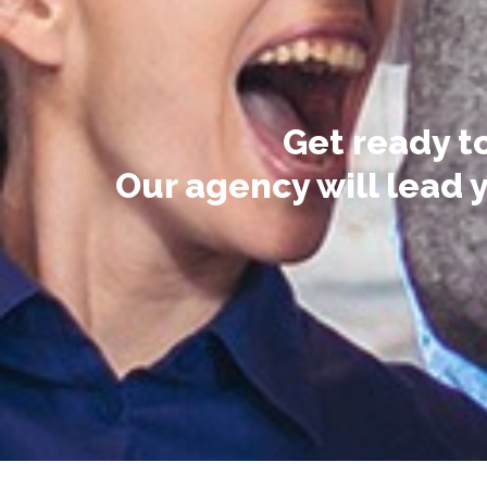
Get ready to
Our agency will lead 