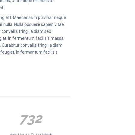
lus, ut tristique elit risus at
at.
ng elit. Maecenas in pulvinar neque.
ur nulla. Nulla posuere sapien vitae
r convallis fringilla diam sed
iat. In fermentum facilisis massa,
Curabitur convallis fringilla diam
eugiat. In fermentum facilisis
732