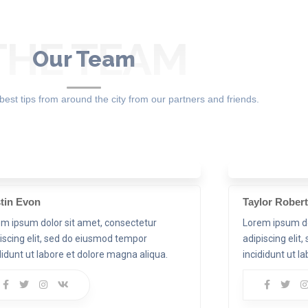
THE TEAM
Our Team
est tips from around the city from our partners and friends.
tin Evon
Taylor Rober
m ipsum dolor sit amet, consectetur
Lorem ipsum do
iscing elit, sed do eiusmod tempor
adipiscing eli
didunt ut labore et dolore magna aliqua.
incididunt ut l