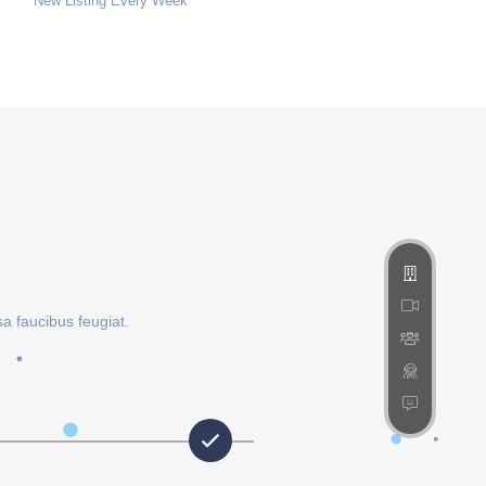
New Listing Every Week
sa faucibus feugiat.