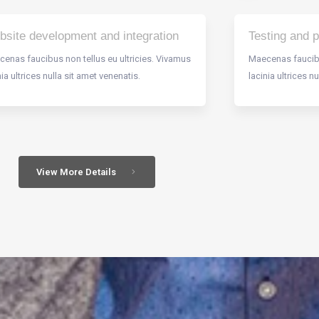
site development and integration
Testing and p
enas faucibus non tellus eu ultricies. Vivamus
Maecenas faucibu
nia ultrices nulla sit amet venenatis.
lacinia ultrices n
View More Details