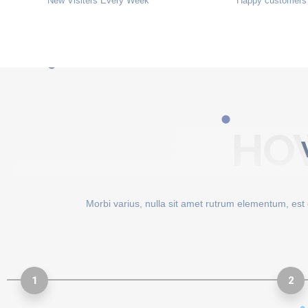
New Visiters Every Week
Happy customers 
HO
Morbi varius, nulla sit amet rutrum elementum, est el
1
2