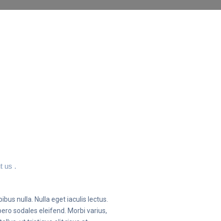
t us .
ibus nulla. Nulla eget iaculis lectus.
ero sodales eleifend. Morbi varius,