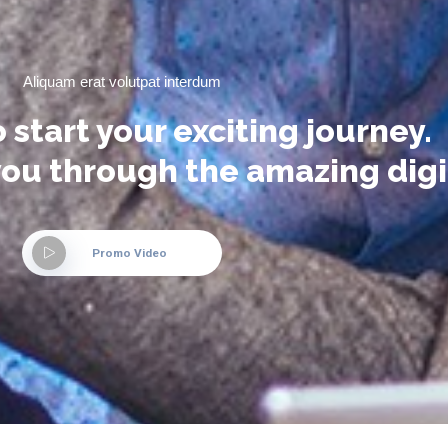
Aliquam erat volutpat interdum
 start your exciting journey.
you through the amazing digi
Promo Video