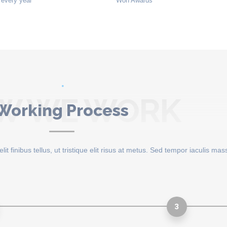
every year
Won Awards
W WE WORK
Working Process
it finibus tellus, ut tristique elit risus at metus. Sed tempor iaculis mas
3