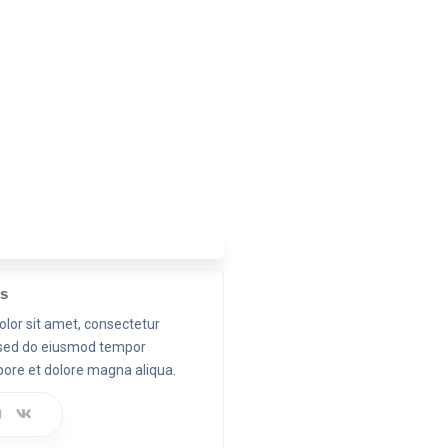
ts
lor sit amet, consectetur
t, sed do eiusmod tempor
abore et dolore magna aliqua.