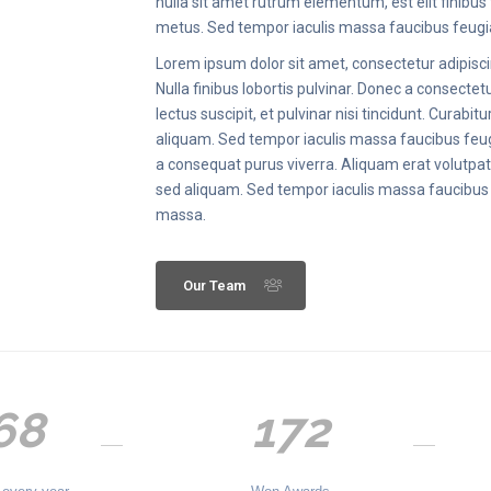
nulla sit amet rutrum elementum, est elit finibus tel
metus. Sed tempor iaculis massa faucibus feugi
Lorem ipsum dolor sit amet, consectetur adipisci
Nulla finibus lobortis pulvinar. Donec a consectet
lectus suscipit, et pulvinar nisi tincidunt. Curabitu
aliquam. Sed tempor iaculis massa faucibus feug
a consequat purus viverra. Aliquam erat volutpat. 
sed aliquam. Sed tempor iaculis massa faucibus f
massa.
Our Team
68
172