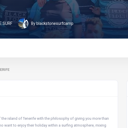
E SURF
By blackstonesurfcamp
ERIFE
the island of Tenerife with the philosophy of giving you more than
ho want to enjoy their holiday within a surfing atmosphere, mixing