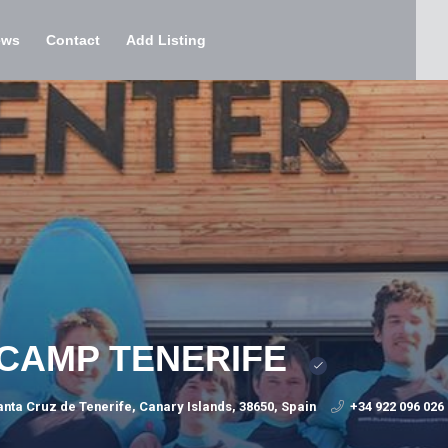
ews
Contact
Add Listing
CAMP TENERIFE
nta Cruz de Tenerife, Canary Islands, 38650, Spain
+34 922 096 026