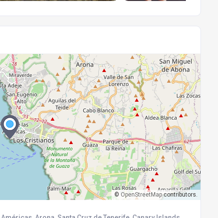
©
OpenStreetMap
contributors.
 Américas, Arona, Santa Cruz de Tenerife, Canary Islands,