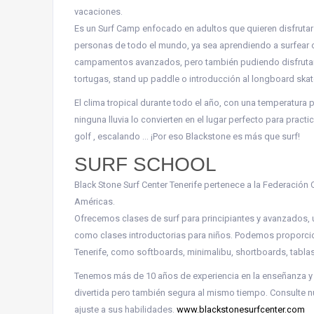
vacaciones.
Es un Surf Camp enfocado en adultos que quieren disfruta
personas de todo el mundo, ya sea aprendiendo a surfear 
campamentos avanzados, pero también pudiendo disfrutar d
tortugas, stand up paddle o introducción al longboard ska
El clima tropical durante todo el año, con una temperatura 
ninguna lluvia lo convierten en el lugar perfecto para pract
golf , escalando … ¡Por eso Blackstone es más que surf!
SURF SCHOOL
Black Stone Surf Center Tenerife pertenece a la Federación C
Américas.
Ofrecemos clases de surf para principiantes y avanzados,
como clases introductorias para niños. Podemos proporcion
Tenerife, como softboards, minimalibu, shortboards, tabl
Tenemos más de 10 años de experiencia en la enseñanza y m
divertida pero también segura al mismo tiempo. Consulte nue
ajuste a sus habilidades.
www.blackstonesurfcenter.com