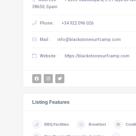
38650, Spain
Phone :
+34 922 096 026
Mail :
info@blackstonesurfcamp.com
Website :
https://blackstonesurfcamp.com
Listing Features
BBQ Facilities
Breakfast
Credi