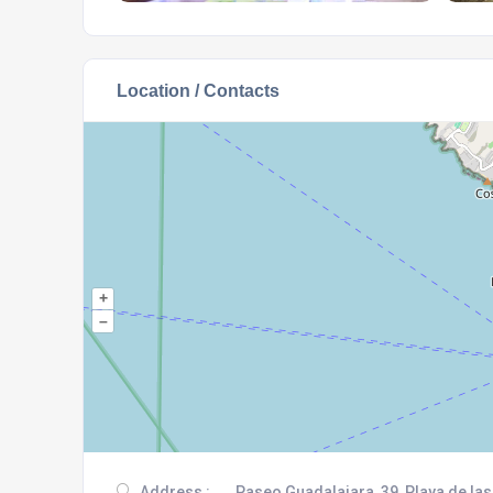
Location / Contacts
+
–
Address :
Paseo Guadalajara, 39, Playa de las