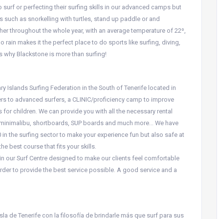
o surf or perfecting their surfing skills in our advanced camps but
ers such as snorkelling with turtles, stand up paddle or and
her throughout the whole year, with an average temperature of 22º,
 rain makes it the perfect place to do sports like surfing, diving,
is why Blackstone is more than surfing!
ry Islands Surfing Federation in the South of Tenerife located in
ers to advanced surfers, a CLINIC/proficiency camp to improve
 for children. We can provide you with all the necessary rental
s, minimalibu, shortboards, SUP boards and much more… We have
in the surfing sector to make your experience fun but also safe at
e best course that fits your skills.
in our Surf Centre designed to make our clients feel comfortable
der to provide the best service possible. A good service and a
la de Tenerife con la filosofía de brindarle más que surf para sus