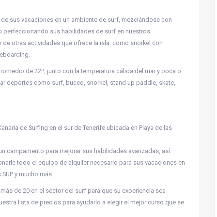
r de sus vacaciones en un ambiente de surf, mezclándose con
o perfeccionando sus habilidades de surf en nuestros
e otras actividades que ofrece la isla, como snorkel con
teboarding.
promedio de 22º, junto con la temperatura cálida del mar y poca o
icar deportes como surf, buceo, snorkel, stand up paddle, skate,
anaria de Surfing en el sur de Tenerife ubicada en Playa de las
 un campamento para mejorar sus habilidades avanzadas, así
arle todo el equipo de alquiler necesario para sus vacaciones en
as SUP y mucho más …
ás de 20 en el sector del surf para que su experiencia sea
stra lista de precios para ayudarlo a elegir el mejor curso que se