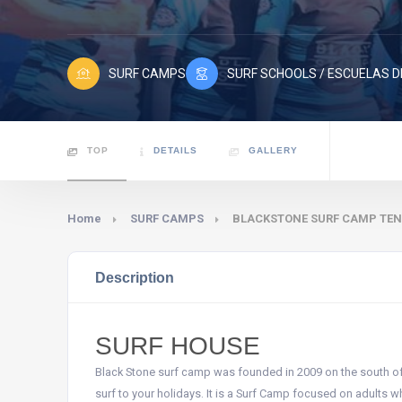
SURF CAMPS
SURF SCHOOLS / ESCUELAS D
TOP
DETAILS
GALLERY
Home
SURF CAMPS
BLACKSTONE SURF CAMP TEN
Description
SURF HOUSE
Black Stone surf camp was founded in 2009 on the south of 
surf to your holidays. It is a Surf Camp focused on adults w