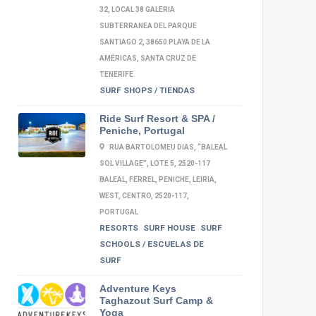
32, LOCAL 38 GALERIA
SUBTERRANEA DEL PARQUE
SANTIAGO 2, 38650 PLAYA DE LA
AMÉRICAS, SANTA CRUZ DE
TENERIFE
SURF SHOPS / TIENDAS
Ride Surf Resort & SPA /
Peniche, Portugal
RUA BARTOLOMEU DIAS, “BALEAL
SOL VILLAGE”, LOTE 5, 2520-117
BALEAL, FERREL, PENICHE, LEIRIA,
WEST, CENTRO, 2520-117,
PORTUGAL
RESORTS
SURF HOUSE
SURF
SCHOOLS / ESCUELAS DE
SURF
Adventure Keys
Taghazout Surf Camp &
Yoga