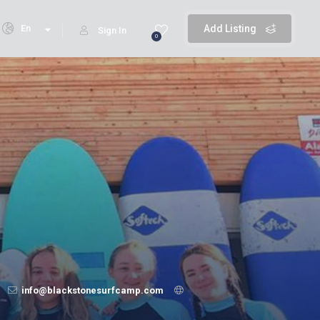
En
Add Listing
Sign In
0
info@blackstonesurfcamp.com