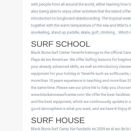
with people from all around the world, either learning how t
also being able to enjoy other activities that the island off
introduction to longboard skateboarding. The tropical weat
together with the warm temperature of the sea and little to no
snorkelling, stand up paddle, skate, golf, climbing… Which 
SURF SCHOOL
Black Stone Surf Center Tenerife belongs to the official Cana
Playa de las Americas. We offer Surfing lessons for beginn
your already advanced skills, as well as introductory classes
equipment for your holiday in Tenerife such as softboard
more than 10 years experience in teaching and more than 20 
the same time. Please see our price list to help you choose th
www.blackstonesurfcenter.com We offer the best facilities 
and the best equipment, which we continuously update in or
good atmosphere is what you want, and we have it! Enjoy it!
SURF HOUSE
Black Stone Surf Camp fue fundado en 2009 en el sur de la is