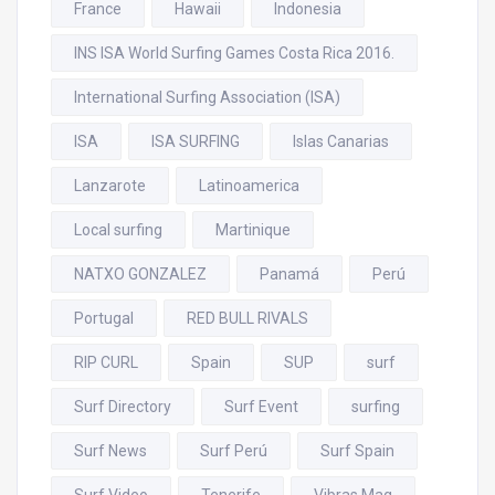
France
Hawaii
Indonesia
INS ISA World Surfing Games Costa Rica 2016.
International Surfing Association (ISA)
ISA
ISA SURFING
Islas Canarias
Lanzarote
Latinoamerica
Local surfing
Martinique
NATXO GONZALEZ
Panamá
Perú
Portugal
RED BULL RIVALS
RIP CURL
Spain
SUP
surf
Surf Directory
Surf Event
surfing
Surf News
Surf Perú
Surf Spain
Surf Video
Tenerife
Vibras Mag