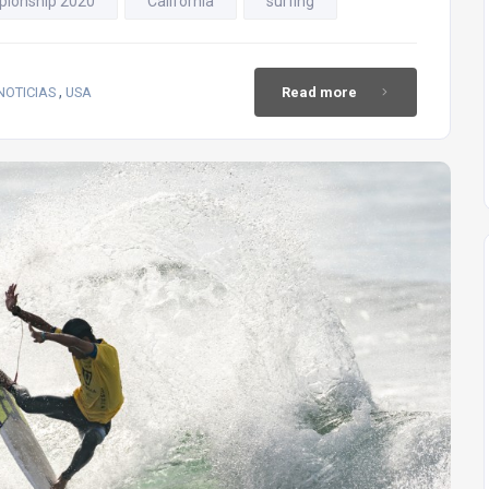
pionship 2020
California
surfing
,
NOTICIAS
USA
Read more