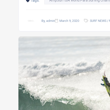
AmpSurf ISA World Para Surfing Cham
Tags:
By, admin
March 9, 2020
SURF NEWS / 