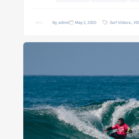
,
By, admin
May 2, 2020
Surf Videos
VI