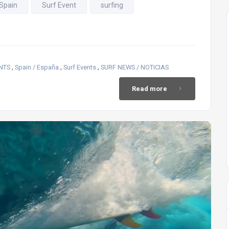
Spain
Surf Event
surfing
,
,
,
NTS
Spain / España
Surf Events
SURF NEWS / NOTICIAS
Read more