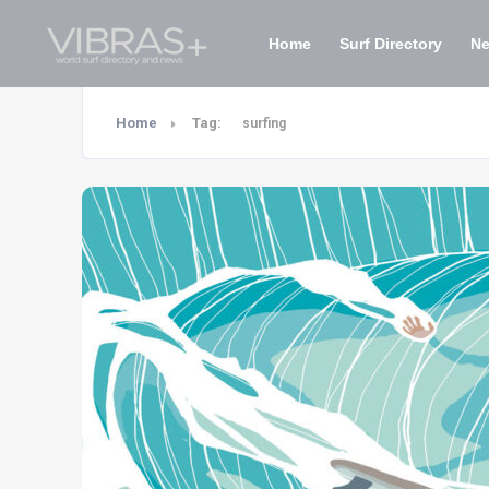
Home
Surf Directory
N
Home
Tag:
surfing