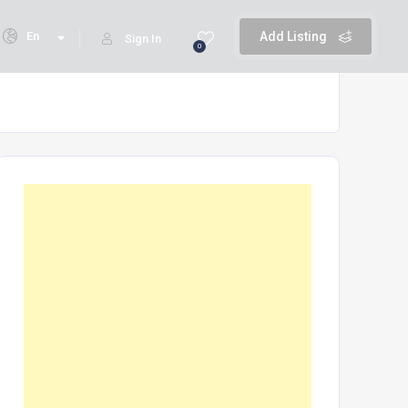
En
Add Listing
Sign In
0