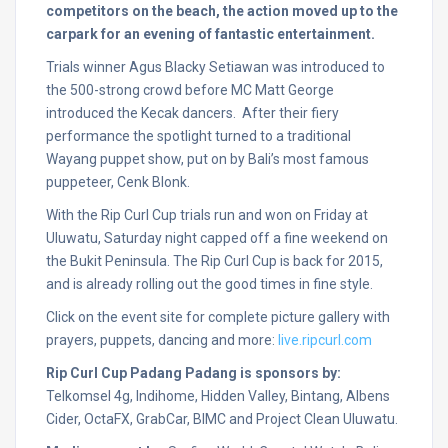
competitors on the beach, the action moved up to the
carpark for an evening of fantastic entertainment.
Trials winner Agus Blacky Setiawan was introduced to
the 500-strong crowd before MC Matt George
introduced the Kecak dancers. After their fiery
performance the spotlight turned to a traditional
Wayang puppet show, put on by Bali’s most famous
puppeteer, Cenk Blonk.
With the Rip Curl Cup trials run and won
on Friday
at
Uluwatu,
Saturday
night capped off a fine weekend on
the Bukit Peninsula. The Rip Curl Cup is back for 2015,
and is already rolling out the good times in fine style.
Click on the event site for complete picture gallery with
prayers, puppets, dancing and more:
live.ripcurl.com
Rip Curl Cup Padang Padang is sponsors by:
Telkomsel 4g, Indihome, Hidden Valley, Bintang, Albens
Cider, OctaFX, GrabCar, BIMC and Project Clean Uluwatu.