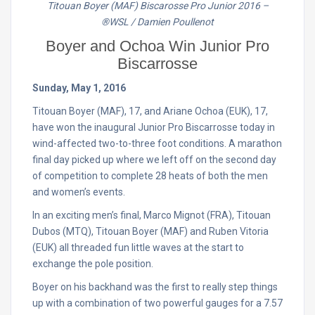
Titouan Boyer (MAF) Biscarosse Pro Junior 2016
–
®WSL / Damien Poullenot
Boyer and Ochoa Win Junior Pro
Biscarrosse
Sunday, May 1, 2016
Titouan Boyer (MAF), 17, and Ariane Ochoa (EUK), 17,
have won the inaugural Junior Pro Biscarrosse today in
wind-affected two-to-three foot conditions. A marathon
final day picked up where we left off on the second day
of competition to complete 28 heats of both the men
and women’s events.
In an exciting men’s final, Marco Mignot (FRA), Titouan
Dubos (MTQ), Titouan Boyer (MAF) and Ruben Vitoria
(EUK) all threaded fun little waves at the start to
exchange the pole position.
Boyer on his backhand was the first to really step things
up with a combination of two powerful gauges for a 7.57