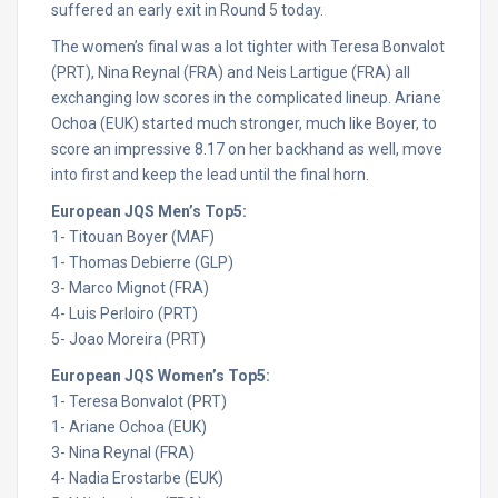
suffered an early exit in Round 5 today.
The women’s final was a lot tighter with Teresa Bonvalot
(PRT), Nina Reynal (FRA) and Neis Lartigue (FRA) all
exchanging low scores in the complicated lineup. Ariane
Ochoa (EUK) started much stronger, much like Boyer, to
score an impressive 8.17 on her backhand as well, move
into first and keep the lead until the final horn.
European JQS Men’s Top5:
1- Titouan Boyer (MAF)
1- Thomas Debierre (GLP)
3- Marco Mignot (FRA)
4- Luis Perloiro (PRT)
5- Joao Moreira (PRT)
European JQS Women’s Top5:
1- Teresa Bonvalot (PRT)
1- Ariane Ochoa (EUK)
3- Nina Reynal (FRA)
4- Nadia Erostarbe (EUK)