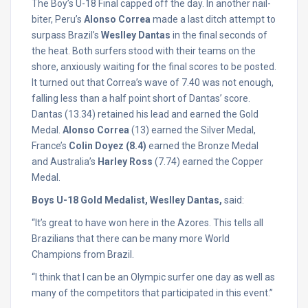
The Boy’s U-18 Final capped off the day. In another nail-
biter, Peru’s
Alonso Correa
made a last ditch attempt to
surpass Brazil’s
Weslley Dantas
in the final seconds of
the heat. Both surfers stood with their teams on the
shore, anxiously waiting for the final scores to be posted.
It turned out that Correa’s wave of 7.40 was not enough,
falling less than a half point short of Dantas’ score.
Dantas (13.34) retained his lead and earned the Gold
Medal.
Alonso Correa
(13) earned the Silver Medal,
France’s
Colin Doyez (8.4)
earned the Bronze Medal
and Australia’s
Harley Ross
(7.74) earned the Copper
Medal.
Boys U-18 Gold Medalist, Weslley Dantas,
said:
“It’s great to have won here in the Azores. This tells all
Brazilians that there can be many more World
Champions from Brazil.
“I think that I can be an Olympic surfer one day as well as
many of the competitors that participated in this event.”