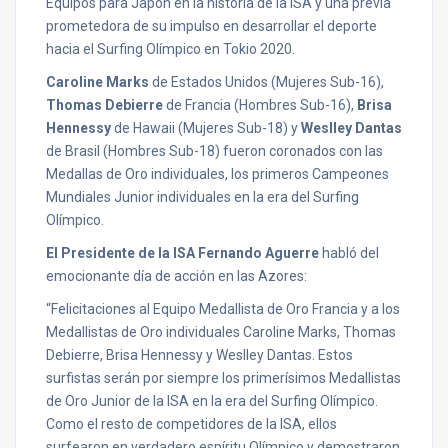
Equipos para Japón en la historia de la ISA y una previa
prometedora de su impulso en desarrollar el deporte
hacia el Surfing Olímpico en Tokio 2020.
Caroline Marks
de Estados Unidos (Mujeres Sub-16),
Thomas Debierre
de Francia (Hombres Sub-16),
Brisa
Hennessy
de Hawaii (Mujeres Sub-18) y
Weslley Dantas
de Brasil (Hombres Sub-18) fueron coronados con las
Medallas de Oro individuales, los primeros Campeones
Mundiales Junior individuales en la era del Surfing
Olímpico.
El Presidente de la ISA Fernando Aguerre
habló del
emocionante día de acción en las Azores:
“Felicitaciones al Equipo Medallista de Oro Francia y a los
Medallistas de Oro individuales Caroline Marks, Thomas
Debierre, Brisa Hennessy y Weslley Dantas. Estos
surfistas serán por siempre los primerísimos Medallistas
de Oro Junior de la ISA en la era del Surfing Olímpico.
Como el resto de competidores de la ISA, ellos
surfearon en verdadero espíritu Olímpico y demostraron