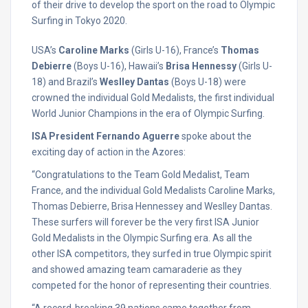
of their drive to develop the sport on the road to Olympic
Surfing in Tokyo 2020.
USA’s
Caroline Marks
(Girls U-16), France’s
Thomas
Debierre
(Boys U-16), Hawaii’s
Brisa Hennessy
(Girls U-
18) and Brazil’s
Weslley Dantas
(Boys U-18) were
crowned the individual Gold Medalists, the first individual
World Junior Champions in the era of Olympic Surfing.
ISA President Fernando Aguerre
spoke about the
exciting day of action in the Azores:
“Congratulations to the Team Gold Medalist, Team
France, and the individual Gold Medalists Caroline Marks,
Thomas Debierre, Brisa Hennessey and Weslley Dantas.
These surfers will forever be the very first ISA Junior
Gold Medalists in the Olympic Surfing era. As all the
other ISA competitors, they surfed in true Olympic spirit
and showed amazing team camaraderie as they
competed for the honor of representing their countries.