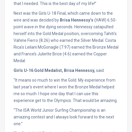
that I needed. This is the best day of my life!”
Next was the Girls U-18 Final, which came down to the
wire and was decided by
Brisa Hennessy’s
(HAW) 6.50-
point wave in the dying seconds. Hennessy catapulted
herself into the Gold Medal position, overcoming Tahiti’s
Vahine Fierro (8.26) who earned the Silver Medal. Costa
Rica’s Leilani McGonagle (7.97) earned the Bronze Medal
and France’s Juliette Brice (4.6) earned the Copper
Medal.
Girls U-16 Gold Medalist, Brisa Hennessy,
said:
“It means so much to win the Gold. My experience from
last year’s event where I won the Bronze Medal helped
me so much. I hope one day that I can use this
experience get to the Olympics. That would be amazing.
“The ISA World Junior Surfing Championship is an
amazing contest and I always look forward to the next
one.”