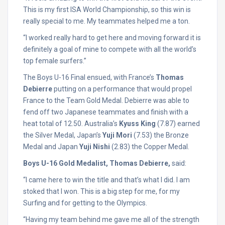
This is my first ISA World Championship, so this win is
really special to me. My teammates helped me a ton.
“I worked really hard to get here and moving forward it is
definitely a goal of mine to compete with all the world’s
top female surfers.”
The Boys U-16 Final ensued, with France’s
Thomas
Debierre
putting on a performance that would propel
France to the Team Gold Medal. Debierre was able to
fend off two Japanese teammates and finish with a
heat total of 12.50. Australia’s
Kyuss King
(7.87) earned
the Silver Medal, Japan’s
Yuji Mori
(7.53) the Bronze
Medal and Japan
Yuji Nishi
(2.83) the Copper Medal.
Boys U-16 Gold Medalist, Thomas Debierre,
said:
“I came here to win the title and that’s what I did. I am
stoked that I won. This is a big step for me, for my
Surfing and for getting to the Olympics.
“Having my team behind me gave me all of the strength