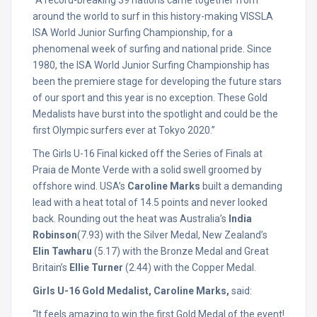
“A record-breaking 39 nations came together from
around the world to surf in this history-making VISSLA
ISA World Junior Surfing Championship, for a
phenomenal week of surfing and national pride. Since
1980, the ISA World Junior Surfing Championship has
been the premiere stage for developing the future stars
of our sport and this year is no exception. These Gold
Medalists have burst into the spotlight and could be the
first Olympic surfers ever at Tokyo 2020.”
The Girls U-16 Final kicked off the Series of Finals at
Praia de Monte Verde with a solid swell groomed by
offshore wind. USA’s
Caroline Marks
built a demanding
lead with a heat total of 14.5 points and never looked
back. Rounding out the heat was Australia’s
India
Robinson
(7.93) with the Silver Medal, New Zealand’s
Elin Tawharu
(5.17) with the Bronze Medal and Great
Britain’s
Ellie Turner
(2.44) with the Copper Medal.
Girls U-16 Gold Medalist, Caroline Marks,
said:
“It feels amazing to win the first Gold Medal of the event!