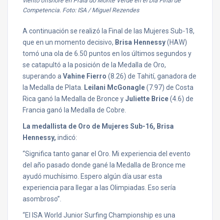
viento offshore en Praia do Monte Verde en el Día Final de
Competencia. Foto: ISA / Miguel Rezendes
A continuación se realizó la Final de las Mujeres Sub-18,
que en un momento decisivo,
Brisa Hennessy
(HAW)
tomó una ola de 6.50 puntos en los últimos segundos y
se catapultó a la posición de la Medalla de Oro,
superando a
Vahine Fierro
(8.26) de Tahití, ganadora de
la Medalla de Plata.
Leilani McGonagle
(7.97) de Costa
Rica ganó la Medalla de Bronce y
Juliette Brice
(4.6) de
Francia ganó la Medalla de Cobre.
La medallista de Oro de Mujeres Sub-16, Brisa
Hennessy,
indicó:
“Significa tanto ganar el Oro. Mi experiencia del evento
del año pasado donde gané la Medalla de Bronce me
ayudó muchísimo. Espero algún día usar esta
experiencia para llegar a las Olimpiadas. Eso sería
asombroso”.
“El ISA World Junior Surfing Championship es una