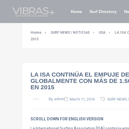
Home
Surf Directory
N
Home
LA ISA
SURF NEWS / NOTICIAS
USA
2015
LA ISA CONTINÚA EL EMPUJE D
GLOBALMENTE CON MÁS DE 1.5
EN 2015
By, admin
March 11, 2016
SURF NEWS /
SCROLL DOWN FOR ENGLISH VERSION
La International Surfing Association [ISA] continúa em