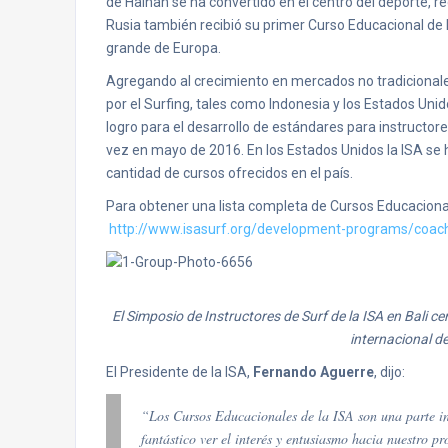
de Hainan se ha convertido en el centro del deporte, 
Rusia también recibió su primer Curso Educacional de 
grande de Europa.
Agregando al crecimiento en mercados no tradicional
por el Surfing, tales como Indonesia y los Estados Unid
logro para el desarrollo de estándares para instructores
vez en mayo de 2016. En los Estados Unidos la ISA se
cantidad de cursos ofrecidos en el país.
Para obtener una lista completa de Cursos Educacionale
http://www.isasurf.org/development-programs/coach
El Simposio de Instructores de Surf de la ISA en Bali ce
internacional de
El Presidente de la ISA,
Fernando Aguerre
, dijo:
“Los Cursos Educacionales de la ISA son una parte int
fantástico ver el interés y entusiasmo hacia nuestro 