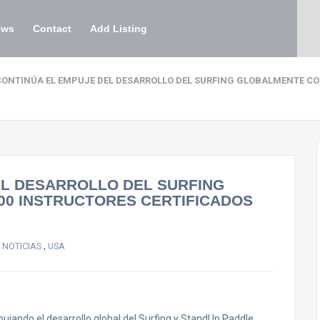
ews
Contact
Add Listing
 CONTINÚA EL EMPUJE DEL DESARROLLO DEL SURFING GLOBALMENTE CO
EL DESARROLLO DEL SURFING
00 INSTRUCTORES CERTIFICADOS
,
 NOTICIAS
USA
pujando el desarrollo global del Surfing y StandUp Paddle