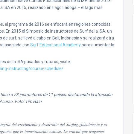
recibiendo nueve Cursos Educacionales de la ISA desde 2013.
la ISA en 2015, realizado en Lago Ladoga – el lago más
es, el programa de 2016 se enfocará en regiones conocidas
os. En 2015 el Simposio de Instructores de Surf de la ISA, un
 de surf, se llevó a cabo en Bali, Indonesia y se realizará otra
 ha asociado con
Surf Educational Academy
para aumentar la
s de la ISA pasados y futuros, visite:
ing-instructing/course-schedule/
rtificó a 23 instructores de 11 países, destacando la atracción
l curso. Foto: Tim Hain
egral del crecimiento y desarrollo del Surfing globalmente y es
programa que es inmensamente exitoso. Es crucial que tengamos