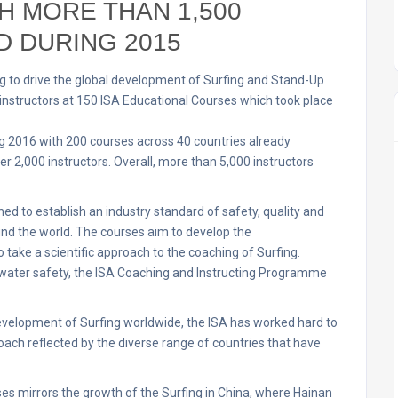
H MORE THAN 1,500
D DURING 2015
ing to drive the global development of Surfing and Stand-Up
 instructors at 150 ISA Educational Courses which took place
ng 2016 with 200 courses across 40 countries already
er 2,000 instructors. Overall, more than 5,000 instructors
d to establish an industry standard of safety, quality and
und the world. The courses aim to develop the
to take a scientific approach to the coaching of Surfing.
water safety, the ISA Coaching and Instructing Programme
evelopment of Surfing worldwide, the ISA has worked hard to
oach reflected by the diverse range of countries that have
s mirrors the growth of the Surfing in China, where Hainan