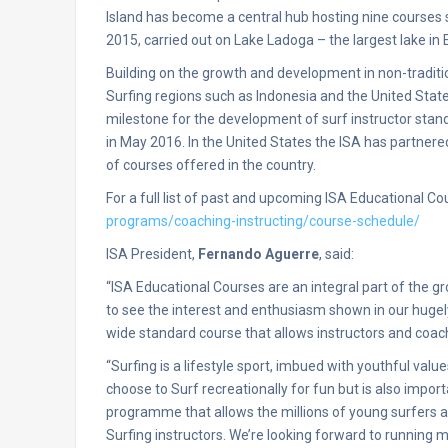
Island has become a central hub hosting nine courses si
2015, carried out on Lake Ladoga – the largest lake in 
Building on the growth and development in non-tradit
Surfing regions such as Indonesia and the United State
milestone for the development of surf instructor standa
in May 2016. In the United States the ISA has partnere
of courses offered in the country.
For a full list of past and upcoming ISA Educational Cou
programs/coaching-instructing/course-schedule/
ISA President,
Fernando Aguerre
, said:
“ISA Educational Courses are an integral part of the g
to see the interest and enthusiasm shown in our hugely
wide standard course that allows instructors and coach
“Surfing is a lifestyle sport, imbued with youthful val
choose to Surf recreationally for fun but is also impor
programme that allows the millions of young surfers arou
Surfing instructors. We’re looking forward to running 