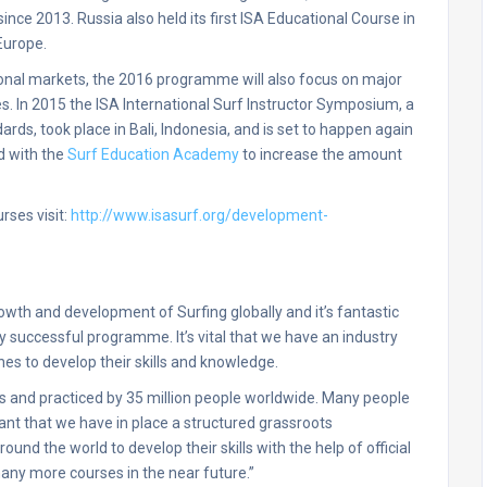
nce 2013. Russia also held its first ISA Educational Course in
Europe.
ional markets, the 2016 programme will also focus on major
s. In 2015 the ISA International Surf Instructor Symposium, a
rds, took place in Bali, Indonesia, and is set to happen again
d with the
Surf Education Academy
to increase the amount
rses visit:
http://www.isasurf.org/development-
rowth and development of Surfing globally and it’s fantastic
 successful programme. It’s vital that we have an industry
es to develop their skills and knowledge.
ues and practiced by 35 million people worldwide. Many people
tant that we have in place a structured grassroots
nd the world to develop their skills with the help of official
many more courses in the near future.”