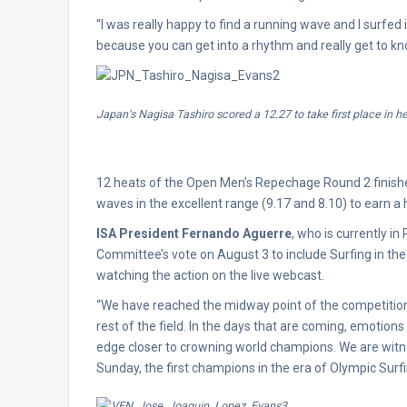
“I was really happy to find a running wave and I surfed
because you can get into a rhythm and really get to kn
Japan’s Nagisa Tashiro scored a 12.27 to take first place in 
12 heats of the Open Men’s Repechage Round 2 finish
waves in the excellent range (9.17 and 8.10) to earn a 
ISA President Fernando Aguerre
, who is currently i
Committee’s vote on August 3 to include Surfing in t
watching the action on the live webcast.
“We have reached the midway point of the competition
rest of the field. In the days that are coming, emotions 
edge closer to crowning world champions. We are witn
Sunday, the first champions in the era of Olympic Surfi