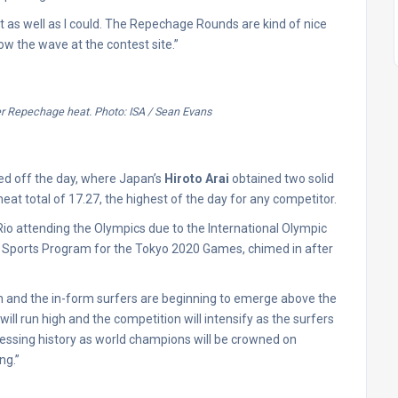
 it as well as I could. The Repechage Rounds are kind of nice
ow the wave at the contest site.”
her Repechage heat. Photo: ISA / Sean Evans
ed off the day, where Japan’s
Hiroto Arai
obtained two solid
heat total of 17.27, the highest of the day for any competitor.
n Rio attending the Olympics due to the International Olympic
he Sports Program for the Tokyo 2020 Games, chimed in after
 and the in-form surfers are beginning to emerge above the
will run high and the competition will intensify as the surfers
essing history as world champions will be crowned on
ng.”