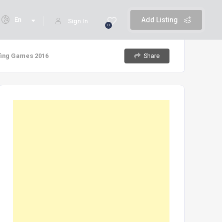
En
Add Listing
Sign In
0
Share
rfing Games 2016