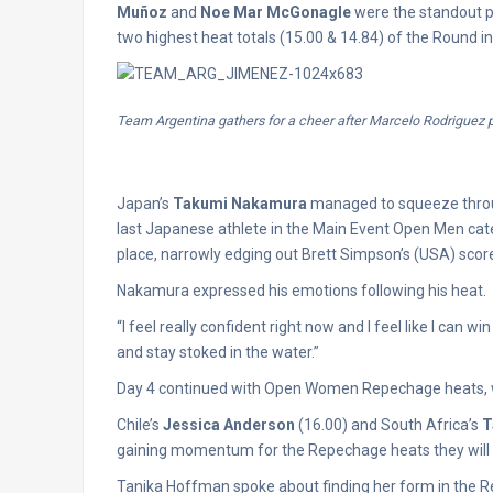
Muñoz
and
Noe Mar McGonagle
were the standout p
two highest heat totals (15.00 & 14.84) of the Round in
Team Argentina gathers for a cheer after Marcelo Rodriguez 
Japan’s
Takumi Nakamura
managed to squeeze throug
last Japanese athlete in the Main Event Open Men cate
place, narrowly edging out Brett Simpson’s (USA) score
Nakamura expressed his emotions following his heat.
“I feel really confident right now and I feel like I can w
and stay stoked in the water.”
Day 4 continued with Open Women Repechage heats, w
Chile’s
Jessica Anderson
(16.00) and South Africa’s
T
gaining momentum for the Repechage heats they will 
Tanika Hoffman spoke about finding her form in the 