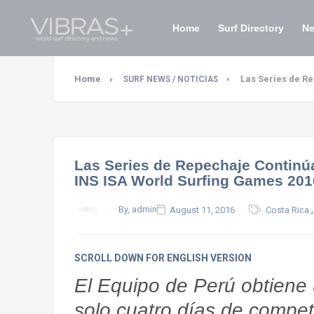
Home
Surf Directory
N
Home
Las Series de Re
SURF NEWS / NOTICIAS
Las Series de Repechaje Continúa
INS ISA World Surfing Games 201
By, admin
August 11, 2016
Costa Rica
SCROLL DOWN FOR ENGLISH VERSION
El Equipo de Perú obtiene
solo cuatro días de compet