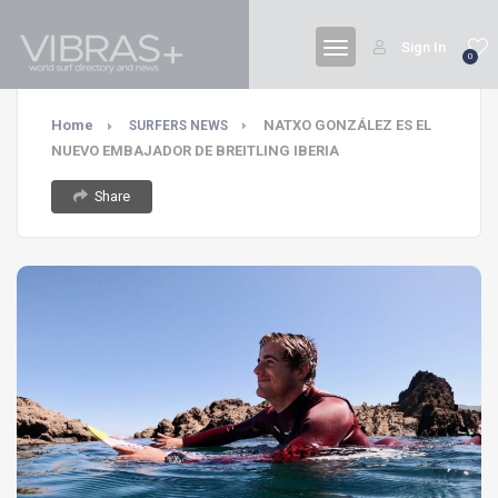
Sign In
0
Home
NATXO GONZÁLEZ ES EL
SURFERS NEWS
NUEVO EMBAJADOR DE BREITLING IBERIA
Share