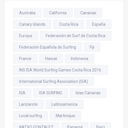
Australia
California
Canarias
Canary Islands
Costa Rica
España
Europa
Federación de Surf de Costa Rica
Federación Española de Surfing
Fiji
France
Hawaii
Indonesia
INS ISA World Surfing Games Costa Rica 2016.
International Surfing Association (ISA)
ISA
ISA SURFING
Islas Canarias
Lanzarote
Latinoamerica
Local surfing
Martinique
NATXO GONZALEZ
Panamá
Perú