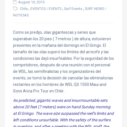
August 10, 2015
,
,
,
Chile
EVENTOS / EVENTS
Surf Events
SURF NEWS /
NOTICIAS
Como se predijo, olas gigantescas y series que
superaban los 20 pies ( 7 metros ) de altura, estuvieron
presentes en la mañana del domingo en El Gringo. El
tamaño de las olas superó los límites del arrecife y las
condiciones las dejó insurfeables. Por la seguridad de los
competidores, después de una reunión con el personal
de WSL, las semifinalistas y los organizadores del
evento, se tomó la decisión de cancelar las eliminatorias
restantes en los hombres de WSL QS 1500 Maui and
Sons Arica Pro Tour en Chile .
As predicted, gigantic waves and insurmountable sets
above 20 feet (7 meters) were on hand Sunday morning
at El Gringo. The wave size surpassed the reef’s limits and
left conditions unsurfable. With the safety of the surfers
in question, and after a meeting with the WSL staff, the