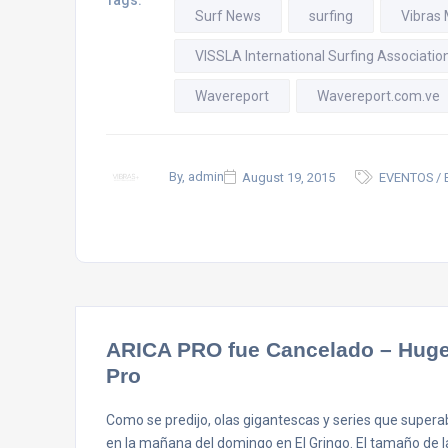
Tags:
Surf News
surfing
Vibras
VISSLA International Surfing Associatio
Wavereport
Wavereport.com.ve
By, admin
August 19, 2015
EVENTOS / 
ARICA PRO fue Cancelado – Huge 
Pro
Como se predijo, olas gigantescas y series que superab
en la mañana del domingo en El Gringo. El tamaño de las