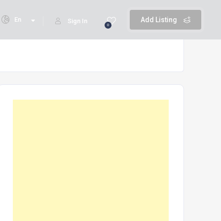
En
Add Listing
Sign In
0