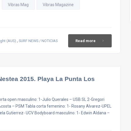
Vibras Mag
Vibras Magazine
,
ght (AUS)
SURF NEWS / NOTICIAS
Read more
Nestea 2015. Playa La Punta Los
rta open masculino: 1-Julio Querales – USB SL 2-Gregori
costa – PSM Tabla corta femenino: 1- Rosany Alvarez-UPEL
ela Gutierrez- UCV Bodyboard masculino: 1- Edwin Aldana –