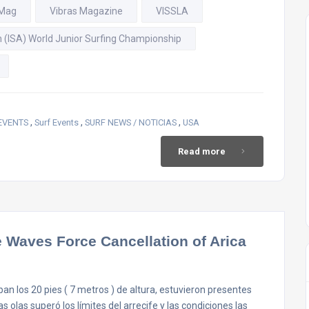
 Mag
Vibras Magazine
VISSLA
n (ISA) World Junior Surfing Championship
,
,
,
EVENTS
Surf Events
SURF NEWS / NOTICIAS
USA
Read more
Waves Force Cancellation of Arica
an los 20 pies ( 7 metros ) de altura, estuvieron presentes
 olas superó los límites del arrecife y las condiciones las