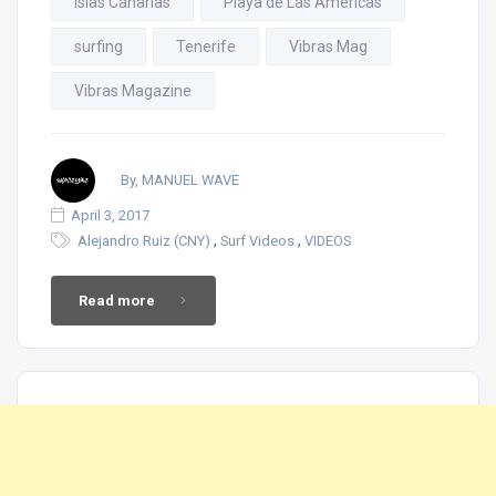
Islas Canarias
Playa de Las Americas
surfing
Tenerife
Vibras Mag
Vibras Magazine
By, MANUEL WAVE
April 3, 2017
,
,
Alejandro Ruiz (CNY)
Surf Videos
VIDEOS
Read more