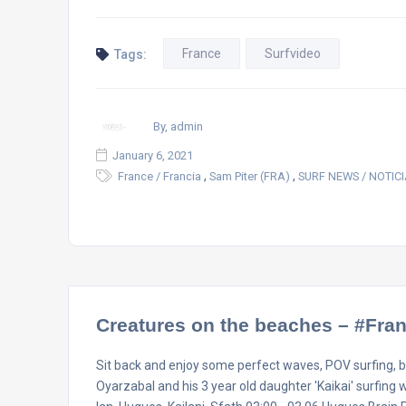
France
Surfvideo
Tags:
By, admin
January 6, 2021
,
,
France / Francia
Sam Piter (FRA)
SURF NEWS / NOTIC
Creatures on the beaches – #Fr
Sit back and enjoy some perfect waves, POV surfing, bea
Oyarzabal and his 3 year old daughter 'Kaikai' surfing w