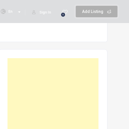
En
Add Listing
Sign In
0