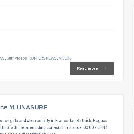
,
,
,
IAS
Surf Videos
SURFERS NEWS
VIDEOS
Read more
ance #LUNASURF
ch girls and alien activity in France. Ian Battrick, Hugues
ith Sfath the alien riding Lunasurf in France. 00:00 - 04:44