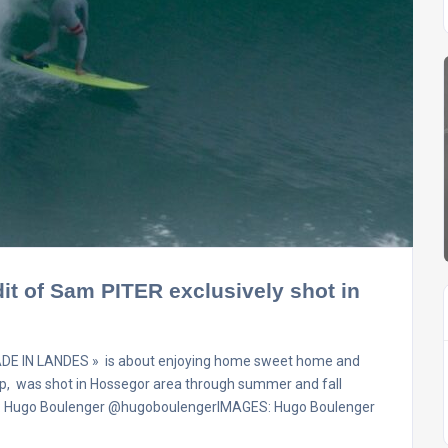
t of Sam PITER exclusively shot in
MADE IN LANDES » is about enjoying home sweet home and
lip, was shot in Hossegor area through summer and fall
 EDIT: Hugo Boulenger @hugoboulengerIMAGES: Hugo Boulenger