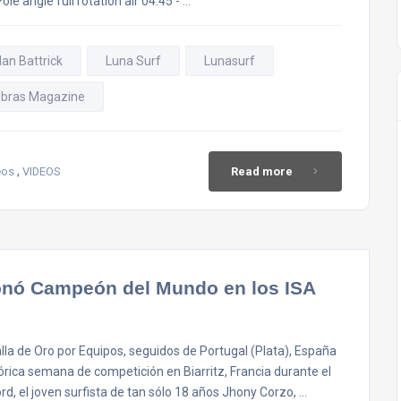
le angle full rotation air 04:45 - …
Ian Battrick
Luna Surf
Lunasurf
ibras Magazine
,
eos
VIDEOS
Read more
onó Campeón del Mundo en los ISA
alla de Oro por Equipos, seguidos de Portugal (Plata), España
órica semana de competición en Biarritz, Francia durante el
d, el joven surfista de tan sólo 18 años Jhony Corzo, …