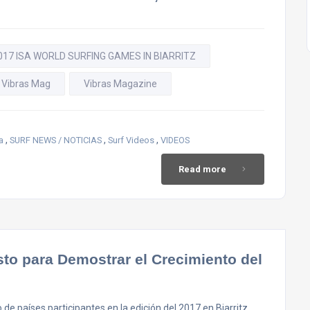
017 ISA WORLD SURFING GAMES IN BIARRITZ
Vibras Mag
Vibras Magazine
,
,
,
a
SURF NEWS / NOTICIAS
Surf Videos
VIDEOS
Read more
to para Demostrar el Crecimiento del
países participantes en la edición del 2017 en Biarritz,