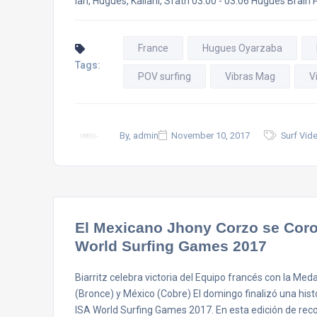
Ian, Hugues, Kailani, Sfath 03:00 - 03.06 Hugues Brain Po
France
Hugues Oyarzaba
Tags:
POV surfing
Vibras Mag
V
By, admin
November 10, 2017
Surf Vid
El Mexicano Jhony Corzo se Cor
World Surfing Games 2017
Biarritz celebra victoria del Equipo francés con la Med
(Bronce) y México (Cobre) El domingo finalizó una hist
ISA World Surfing Games 2017. En esta edición de recor