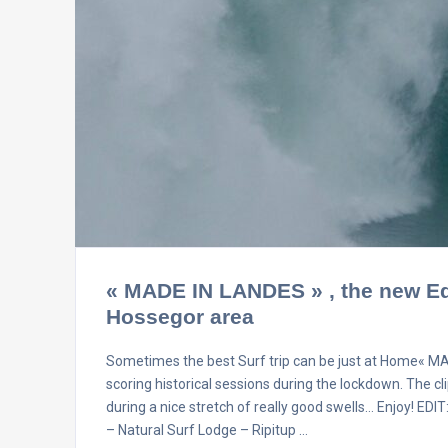
« MADE IN LANDES » , the new Edi
Hossegor area
Sometimes the best Surf trip can be just at Home« 
scoring historical sessions during the lockdown. The c
during a nice stretch of really good swells… Enjoy!
– Natural Surf Lodge – Ripitup …