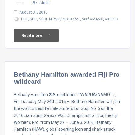
By, admin
August 31, 2016
,
,
,
,
FIJI
SUP
SURF NEWS / NOTICIAS
Surf Videos
VIDEOS
Read more
Bethany Hamilton awarded Fiji Pro
Wildcard
Bethany Hamilton ®AaronLieber TAVARUA/NAMOTU,
Fiji, Tuesday May 24th 2016 – Bethany Hamilton will join
the world’s best female surfers for Stop No. 5 on the
2016 Samsung Galaxy WSL Championship Tour, the Fiji
Women’s Pro, from May 29 – June 3, 2016. Bethany
Hamilton (HAW), global sporting icon and shark attack