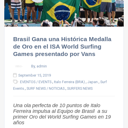
Brasil Gana una Histórica Medalla
de Oro en el ISA World Surfing
Games presentado por Vans
By, admin
September 15, 2019
,
,
,
EVENTOS / EVENTS
Italo Ferreira (BRA)
Japan
Surf
,
,
Events
SURF NEWS / NOTICIAS
SURFERS NEWS
Una ola perfecta de 10 puntos de Italo
Ferreira impulsa al Equipo de Brasil a su
primer Oro del World Surfing Games en 19
años