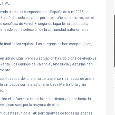
TIVO.
llevado a cabo el campeonato de España de surf 2015 por
España ha sido elevado, por tercer año consecutivo, por el
ad coruñesa de Ferrol. El segundo lugar lo ha ocupado la
o alcanzado por la selección de la comunidad autónoma de
o final de los equipos. Los integrantes han competido en,
n último lugar. Pero su actuación ha sido digna de elogio ya
vento. Los equipos de Valencia , Andalucia y Asturias han
amente.
bonito recuerdo: una urna de cristal con la mezcla de arena
 la simpática surfista asturiana: Deva Martín. Una gran
rd.
cido el esfuerzo a todos los deportistas venidos hasta la
el alcanzado por la mayoría de ellos.
f, que ha reunido a 140 participantes de todas las edades.