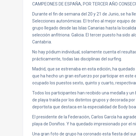
CAMPEONES DE ESPAÑA, POR TERCER AÑO CONSECU
Durante el fin de semana del 20 y 21 de Junio, se ha 
Selecciones autonómicas. El trofeo al mejor equipo de 
grupo llegado desde las Islas Canarias hasta la localid
selección anfitriona: Galicia. El tercer puesto ha sid
Cantabria.
No hay pódium individual, solamente cuenta el resultad
prácticamente, todas las disciplinas del surfing.
Madrid, que se estrenaba en esta edición, ha quedado e
que ha hecho un gran esfuerzo por participar en este e
ocupado los puestos sexto, quinto y cuarto, respectiv
Todos los participantes han recibido una medalla y un 
de playa traída por los distintos grupos y decorada por
deportista que destaca en la especialidad de Body boa
El presidente de la Federación, Carlos García ha agrade
playa de Doniños. Y ha quedado impresionado por el niv
Una gran foto de grupo ha coronado esta fiesta del sur