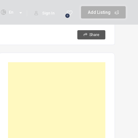
En
Add Listing
Sign In
0
Share