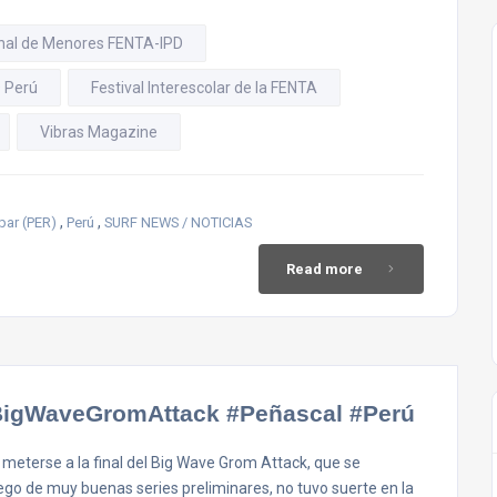
onal de Menores FENTA-IPD
D Perú
Festival Interescolar de la FENTA
Vibras Magazine
,
,
ar (PER)
Perú
SURF NEWS / NOTICIAS
Read more
 #BigWaveGromAttack #Peñascal #Perú
 meterse a la final del Big Wave Grom Attack, que se
ego de muy buenas series preliminares, no tuvo suerte en la