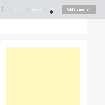
En
Add Listing
Sign In
0