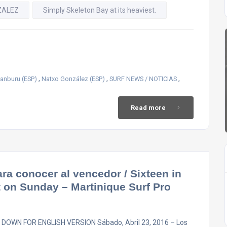
ZALEZ
Simply Skeleton Bay at its heaviest.
,
,
,
ranburu (ESP)
Natxo González (ESP)
SURF NEWS / NOTICIAS
Read more
ara conocer al vencedor / Sixteen in
ct on Sunday – Martinique Surf Pro
 DOWN FOR ENGLISH VERSION Sábado, Abril 23, 2016 – Los