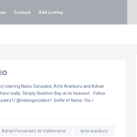
ews
Contact
Add Listing
EO
 starring Natxo Gonzalez, Aritz Aranburu and Adrian
ere really: Simply Skeleton Bay at its heaviest. Follow
zalez1/ @natxogonzalez1 Selfie of Natxo. Via >
Adrian Fernandez de Valderrama
aritz aranburu