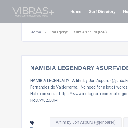
Home
Surf Directory
N
Home
Category:
Aritz Aranburu (ESP)
NAMIBIA LEGENDARY #SURFVID
NAMIBIA LEGENDARY A film by Jon Aspuru (@jonbakio)
Fernandez de Valderrama. No need for a lot of words h
Natxo on social: https://www.instagram.com/natxogon
FRIDAY02.COM
A film by Jon Aspuru (@jonbakio)