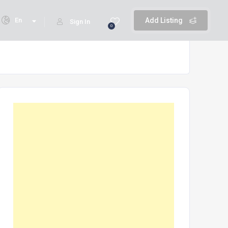
En
Add Listing
Sign In
0