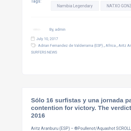
Tags:
Namibia Legendary
NATXO GON
By, admin
July 10, 2017
,
,
Adrian Fernandez de Valderrama (ESP)
Africa
Aritz A
SURFERS NEWS
Sólo 16 surfistas y una jornada p
contention for victory. The verdi
2016
Aritz Aranburu (ESP) – ®Poullenot/Aquashot SCROLL