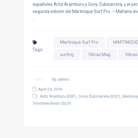
españoles Aritz Aramburu y Gony Zubizarreta, y el per
segunda edición del Martinique Surf Pro. – Mañana domi
…
Martinique Surf Pro
MARTINIQUE
Tags:
surfing
Vibras Mag
Vibras
By, admin
April 24, 2016
,
,
Aritz Aranburu (ESP)
Gony Zubizarreta (ESC)
Martiniq
Timothée Bisso (GLP)