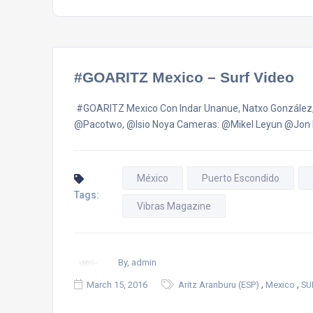
#GOARITZ Mexico – Surf Video
‬ #GOARITZ Mexico Con Indar Unanue, Natxo González
@Pacotwo, @Isio Noya Cameras: @Mikel Leyun @Jon 
México
Puerto Escondido
Tags:
Vibras Magazine
By, admin
,
,
March 15, 2016
Aritz Aranburu (ESP)
Mexico
SU