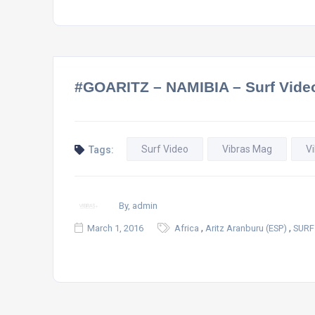
#GOARITZ – NAMIBIA – Surf Vide
Surf Video
Vibras Mag
V
Tags:
By, admin
,
,
March 1, 2016
Africa
Aritz Aranburu (ESP)
SURF