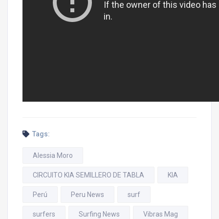
Tags:
Alessia Moro
CIRCUITO KIA SEMILLERO DE TABLA
KIA
Perú
Peru News
surf
surfers
Surfing News
Vibras Mag