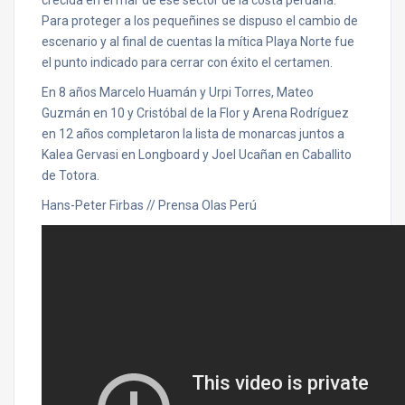
crecida en el mar de ese sector de la costa peruana.
Para proteger a los pequeñines se dispuso el cambio de
escenario y al final de cuentas la mítica Playa Norte fue
el punto indicado para cerrar con éxito el certamen.
En 8 años Marcelo Huamán y Urpi Torres, Mateo
Guzmán en 10 y Cristóbal de la Flor y Arena Rodríguez
en 12 años completaron la lista de monarcas juntos a
Kalea Gervasi en Longboard y Joel Ucañan en Caballito
de Totora.
Hans-Peter Firbas // Prensa Olas Perú