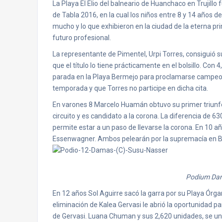
La Playa El Elio del balneario de Huanchaco en Trujillo f
de Tabla 2016, en la cual los niños entre 8 y 14 años d
mucho y lo que exhibieron en la ciudad de la eterna p
futuro profesional.
La representante de Pimentel, Urpi Torres, consiguió su
que el título lo tiene prácticamente en el bolsillo. Co
parada en la Playa Bermejo para proclamarse campeona
temporada y que Torres no participe en dicha cita.
En varones 8 Marcelo Huamán obtuvo su primer triunfo en
circuito y es candidato a la corona. La diferencia de 
permite estar a un paso de llevarse la corona. En 10 
Essenwagner. Ambos pelearán por la supremacía en 
Podium Da
En 12 años Sol Aguirre sacó la garra por su Playa Ó
eliminación de Kalea Gervasi le abrió la oportunidad p
de Gervasi. Luana Chuman y sus 2,620 unidades, se une