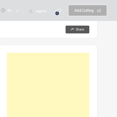
En
Add Listing
Sign In
0
Share