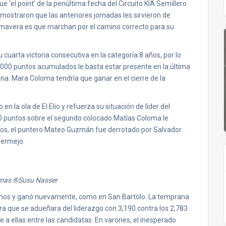
ue ‘el point’ de la penúltima fecha del Circuito KIA Semillero
emostraron que las anteriores jornadas les sirvieron de
rimavera es que marchan por el camino correcto para su
 cuarta victoria consecutiva en la categoría 8 años, por lo
n 4,000 puntos acumulados le basta estar presente en la última
. Mara Coloma tendría que ganar en el cierre de la
 la ola de El Elio y refuerza su situación de líder del
630 puntos sobre el segundo colocado Matías Coloma le
años, el puntero Mateo Guzmán fue derrotado por Salvador
Bermejo.
mas ®Susu Nasser
rganos y ganó nuevamente, como en San Bartolo. La temprana
ara que se adueñara del liderazgo con 3,190 contra los 2,783
 a ellas entre las candidatas. En varones, el inesperado