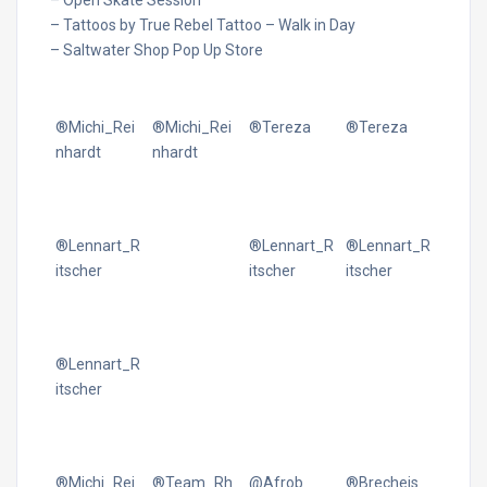
– Open Skate Session
– Tattoos by True Rebel Tattoo – Walk in Day
– Saltwater Shop Pop Up Store
®Michi_Rei
®Michi_Rei
®Tereza
®Tereza
nhardt
nhardt
®Lennart_R
®Lennart_R
®Lennart_R
itscher
itscher
itscher
®Lennart_R
itscher
®Michi_Rei
®Team_Rh
@Afrob
®Brecheis