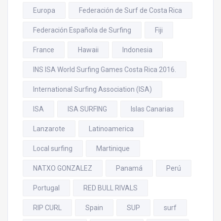
Europa
Federación de Surf de Costa Rica
Federación Española de Surfing
Fiji
France
Hawaii
Indonesia
INS ISA World Surfing Games Costa Rica 2016.
International Surfing Association (ISA)
ISA
ISA SURFING
Islas Canarias
Lanzarote
Latinoamerica
Local surfing
Martinique
NATXO GONZALEZ
Panamá
Perú
Portugal
RED BULL RIVALS
RIP CURL
Spain
SUP
surf