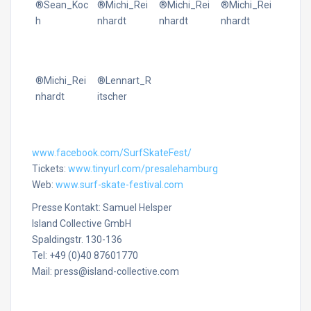
®Sean_Koc
®Michi_Rei
®Michi_Rei
®Michi_Rei
h
nhardt
nhardt
nhardt
®Michi_Rei
®Lennart_R
nhardt
itscher
www.facebook.com/SurfSkateFest/
Tickets:
www.tinyurl.com/presalehamburg
Web:
www.surf-skate-festival.com
Presse Kontakt: Samuel Helsper
Island Collective GmbH
Spaldingstr. 130-136
Tel: +49 (0)40 87601770
Mail: press@island-collective.com