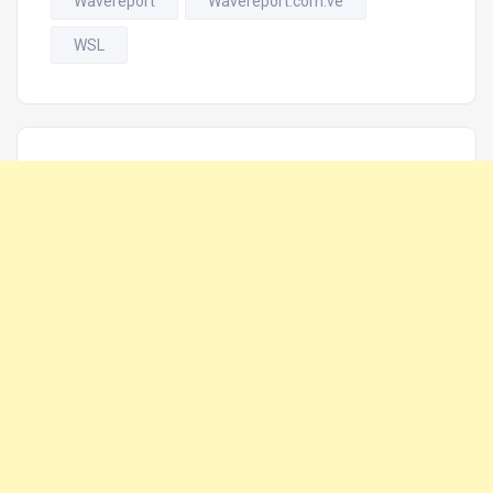
Wavereport
Wavereport.com.ve
WSL