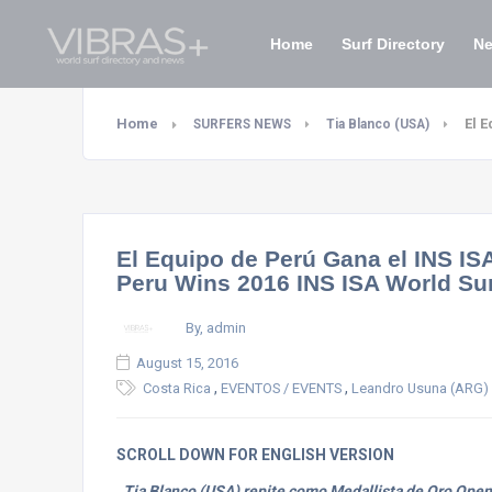
Home
Surf Directory
N
Home
El 
SURFERS NEWS
Tia Blanco (USA)
El Equipo de Perú Gana el INS IS
Peru Wins 2016 INS ISA World Su
By, admin
August 15, 2016
,
,
Costa Rica
EVENTOS / EVENTS
Leandro Usuna (ARG)
SCROLL DOWN FOR ENGLISH VERSION
Tia Blanco (USA) repite como Medallista de Oro Ope