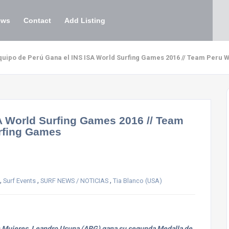
ews
Contact
Add Listing
Equipo de Perú Gana el INS ISA World Surfing Games 2016 // Team Peru 
A World Surfing Games 2016 // Team
rfing Games
,
,
,
Surf Events
SURF NEWS / NOTICIAS
Tia Blanco (USA)
n Mujeres,
Leandro Usuna (ARG) gana su segunda Medalla de