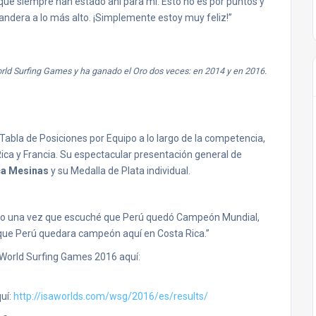
s que siempre han estado ahí para mí. Esto no es por puntos y
 bandera a lo más alto. ¡Simplemente estoy muy feliz!”
World Surfing Games y ha ganado el Oro dos veces: en 2014 y en 2016.
Tabla de Posiciones por Equipo a lo largo de la competencia,
ica y Francia. Su espectacular presentación general de
ca Mesinas
y su Medalla de Plata individual.
ro una vez que escuché que Perú quedó Campeón Mundial,
e que Perú quedara campeón aquí en Costa Rica.”
A World Surfing Games 2016 aquí:
uí:
http://isaworlds.com/wsg/2016/es/results/