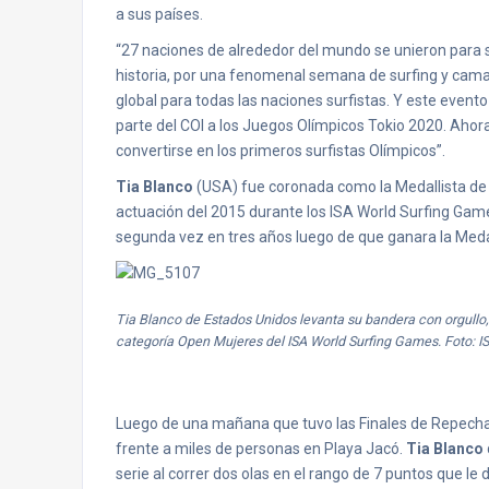
a sus países.
“27 naciones de alrededor del mundo se unieron para 
historia, por una fenomenal semana de surfing y camar
global para todas las naciones surfistas. Y este evento
parte del COI a los Juegos Olímpicos Tokio 2020. Ahora
convertirse en los primeros surfistas Olímpicos”.
Tia Blanco
(USA) fue coronada como la Medallista de 
actuación del 2015 durante los ISA World Surfing Ga
segunda vez en tres años luego de que ganara la Meda
Tia Blanco de Estados Unidos levanta su bandera con orgullo,
categoría Open Mujeres del ISA World Surfing Games. Foto: I
Luego de una mañana que tuvo las Finales de Repechaje
frente a miles de personas en Playa Jacó.
Tia Blanco
serie al correr dos olas en el rango de 7 puntos que le 