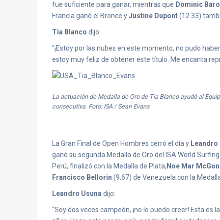
fue suficiente para ganar, mientras que
Dominic Bar
Francia ganó el Bronce y
Justine Dupont
(12.33) tambi
Tia Blanco
dijo:
“¡Estoy por las nubes en este momento, no pudo haber s
estoy muy feliz de obtener este título. Me encanta rep
La actuación de Medalla de Oro de Tia Blanco ayudó al Equi
consecutiva. Foto: ISA / Sean Evans
La Gran Final de Open Hombres cerró el día y
Leandro
ganó su segunda Medalla de Oro del ISA World Surfin
Perú, finalizó con la Medalla de Plata,
Noe Mar McGon
Francisco Bellorin
(9.67) de Venezuela con la Medall
Leandro Usuna
dijo:
“Soy dos veces campeón, ¡no lo puedo creer! Esta es la