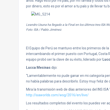
años. Hago esto por mi país, por mi familia y todos lo
por dinero, esto es por el amor a tu país y de llevar tu
Leandro Usuna ha llegado a la Final en los últimos tres ISA 
Foto: ISA / Pablo Jiménez.
El Equipo de Perú se mantuvo entre los primeros de la 
intercambiando el primer puesto con Portugal, Costa R
equipo probó ser la clave de su éxito, liderado por
Luc
Lucca Mesinas
dijo:
“Lamentablemente no pude ganar en mi categoría pe
no había palabras para describirlo. Estoy muy feliz d
Mira la transmisión web de días anteriores del INS IS
http://isaworlds.com/wsg/2016/en/live/
Los resultados completos del evento los puedes ver aq