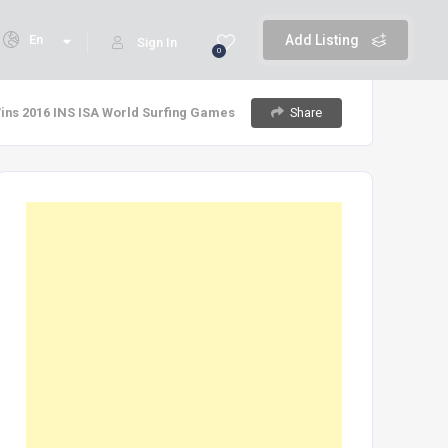
En
Add Listing
Sign In
0
Share
Wins 2016 INS ISA World Surfing Games