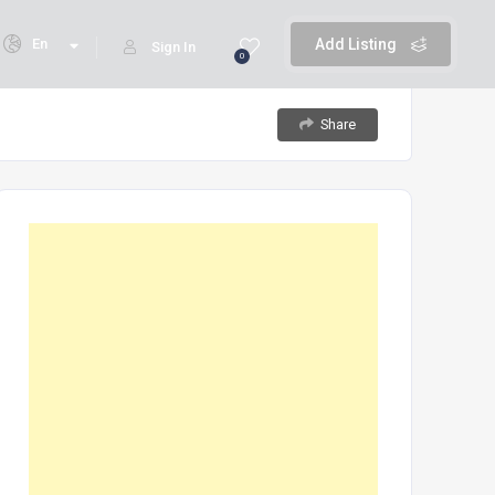
En
Add Listing
Sign In
0
Share