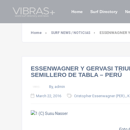
Home
Surf Directory
N
Home
ESSENWAGNER Y 
SURF NEWS / NOTICIAS
ESSENWAGNER Y GERVASI TRIU
SEMILLERO DE TABLA – PERÚ
By, admin
,
March 22, 2016
Cristopher Essenwagner (PER)
K
Foto 