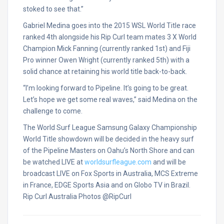
stoked to see that.”
Gabriel Medina goes into the 2015 WSL World Title race
ranked 4th alongside his Rip Curl team mates 3 X World
Champion Mick Fanning (currently ranked 1st) and Fiji
Pro winner Owen Wright (currently ranked 5th) with a
solid chance at retaining his world title back-to-back.
“I’m looking forward to Pipeline. It’s going to be great.
Let’s hope we get some real waves,” said Medina on the
challenge to come.
The World Surf League Samsung Galaxy Championship
World Title showdown will be decided in the heavy surf
of the Pipeline Masters on Oahu’s North Shore and can
be watched LIVE at
worldsurfleague.com
and will be
broadcast LIVE on Fox Sports in Australia, MCS Extreme
in France, EDGE Sports Asia and on Globo TV in Brazil.
Rip Curl Australia Photos @RipCurl