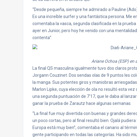
“Desde pequeña, siempre he admirado a Pauline (Ado). P
Es una increíble surfer y una fantástica persona. Me enc
comentaba la vasca, segunda clasificada en la prueba
ayer en Junior, pero hoy he venido con una mentalidad
contenta”.
Ariane Ochoa (ESP) en a
La final QS masculina igualmente tuvo dos claros prot
Jorgann Couzinet. Dos sendas olas de 9 puntos les colo
la manga. Sus potentes giros y maniobras arriesgadas
Marlon Lipke, cuya elección de ola no resultó esta ve
una segunda puntuación de 7’17, que le daba al lanza
ganar la prueba de Zarautz hace algunas semanas.
“La final fue muy divertida con buenas y grandes der
un poco cortas, pero al final resultó bien. Ojalá pudi
Europa está muy bien”, comentaba el canario al términ
gente participando en todas las categorías. Ha sido m