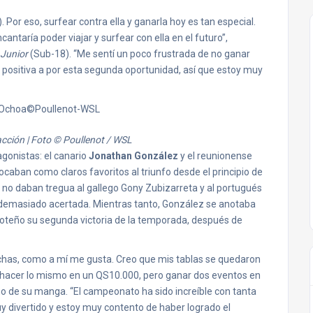
or eso, surfear contra ella y ganarla hoy es tan especial.
antaría poder viajar y surfear con ella en el futuro”,
Junior
(Sub-18). “Me sentí un poco frustrada de no ganar
 positiva a por esta segunda oportunidad, así que estoy muy
cción | Foto © Poullenot / WSL
agonistas: el canario
Jonathan González
y el reunionense
caban como claros favoritos al triunfo desde el principio de
 no daban tregua al gallego Gony Zubizarreta y al portugués
z demasiado acertada. Mientras tanto, González se anotaba
roteño su segunda victoria de la temporada, después de
echas, como a mí me gusta. Creo que mis tablas se quedaron
era hacer lo mismo en un QS10.000, pero ganar dos eventos en
o de su manga. “El campeonato ha sido increíble con tanta
uy divertido y estoy muy contento de haber logrado el