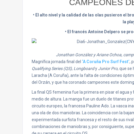
CAMPEONES DE
• El alto nivel y la calidad de las olas pusieron el
la pl
• El francés Antoine Delpero se p
Jonathan González y Ariane Ochoa, campeo
Magnífica jornada final del
‘A Coruña Pro Surf Fest’
, 
Qualifying Series (QS)
,
Longboard
y
Junior Pro
, que se
Laracha (A Coruña), ante la falta de condiciones óptima
del Orzán, y que ha coronado campeones este doming
La final QS femenina fue la primera en pisar el agua y
medio de altura. La manga fue un duelo de titanes pr
circuito europeo, la francesa Pauline Ado. La vasca i
una ola de dos maniobras. La coincidencia con la baja
experimentada surfista francesa y el resto de sus ri
combinaciones de maniobras y, por consiguiente, superar
de su carrera en el circuito QS.