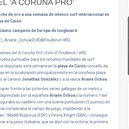
L ‘A CORUÑA PRO’
 broche de oro a una semana de intenso surf internacional en
aya de Caión.
roclamó campeón de Europa de longboard.
nes del ‘A Coruña Pro’ | Foto © Poullenot / WSL
prueba puntuable para los circuitos mundiales de surf
 ha disputado esta semana en la
playa de Caión
, concello da
s en la localización principal prevista en la coruñesa playa
o al canario
Jonathan González
y a la vasca
Ariane Ochoa
.
 hacer frente a las potentes series gallegas de un metro y
otagonizado por la española
Ariane Ochoa
y la número 1 del
nauguraba su casillero con una buena puntuación (5 puntos) en
mar complicaba el campo de juego, impidiendo a la
vales –Maddi Aizpurua (ESP) y Peony Knight (GBR)– conseguir
 a la junior bizkaina, que se alzó con la victoria, la primera