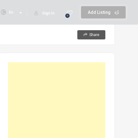
En
Add Listing
Sign In
0
Share