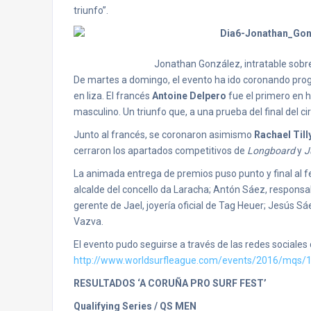
triunfo”.
Jonathan González, intratable sobre
De martes a domingo, el evento ha ido coronando pro
en liza. El francés
Antoine Delpero
fue el primero en ha
masculino. Un triunfo que, a una prueba del final del 
Junto al francés, se coronaron asimismo
Rachael Till
cerraron los apartados competitivos de
Longboard
y
J
La animada entrega de premios puso punto y final al f
alcalde del concello da Laracha; Antón Sáez, responsa
gerente de Jael, joyería oficial de Tag Heuer; Jesús S
Vazva.
El evento pudo seguirse a través de las redes sociales
http://www.worldsurfleague.
com/events/2016/mqs/1
RESULTADOS ‘A CORUÑA PRO SURF FEST’
Qualifying Series / QS MEN