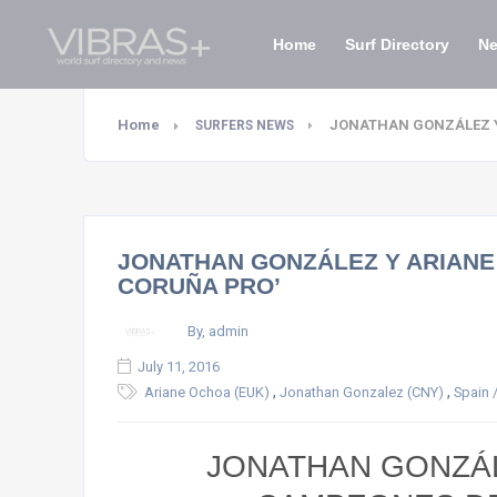
Home
Surf Directory
N
Home
JONATHAN GONZÁLEZ Y
SURFERS NEWS
JONATHAN GONZÁLEZ Y ARIANE
CORUÑA PRO’
By, admin
July 11, 2016
,
,
Ariane Ochoa (EUK)
Jonathan Gonzalez (CNY)
Spain 
JONATHAN GONZÁL