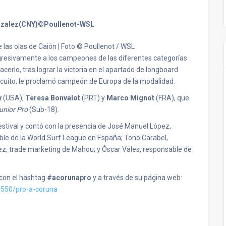
 las olas de Caión | Foto © Poullenot / WSL
gresivamente a los campeones de las diferentes categorías
cerlo, tras lograr la victoria en el apartado de longboard
circuito, le proclamó campeón de Europa de la modalidad.
y
(USA),
Teresa Bonvalot
(PRT) y
Marco Mignot
(FRA), que
unior Pro
(Sub-18).
estival y contó con la presencia de José Manuel López,
ble de la World Surf League en España; Tono Carabel,
áez, trade marketing de Mahou; y Óscar Vales, responsable de
 con el hashtag
#acorunapro
y a través de su página web:
550/pro-
a-coruna