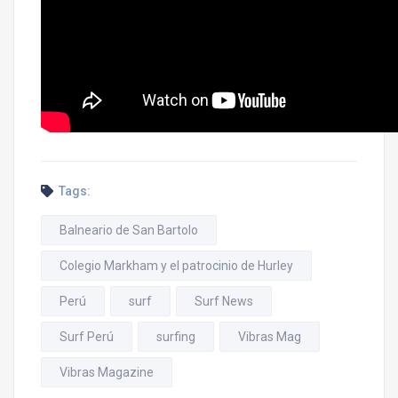
Tags:
Balneario de San Bartolo
Colegio Markham y el patrocinio de Hurley
Perú
surf
Surf News
Surf Perú
surfing
Vibras Mag
Vibras Magazine