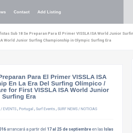
ews
Contact
Add Listing
istas Sub 18 Se Preparan Para El Primer VISSLA ISA World Junior Surfin
ISA World Junior Surfing Championship in Olympic Surfing Era
Preparan Para El Primer VISSLA ISA
p En La Era Del Surfing Olímpico /
re for First VISSLA ISA World Junior
 Surfing Era
,
,
,
/ EVENTS
Portugal
Surf Events
SURF NEWS / NOTICIAS
016
arrancará a partir del
17 al 25 de septiembre
en las
Islas