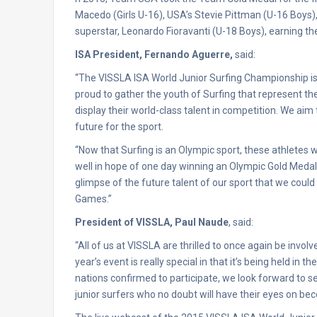
Macedo (Girls U-16), USA’s Stevie Pittman (U-16 Boys), 
superstar, Leonardo Fioravanti (U-18 Boys), earning the
ISA President,
Fernando Aguerre,
said:
“The VISSLA ISA World Junior Surfing Championship is 
proud to gather the youth of Surfing that represent th
display their world-class talent in competition. We ai
future for the sport.
“Now that Surfing is an Olympic sport, these athletes 
well in hope of one day winning an Olympic Gold Medal.
glimpse of the future talent of our sport that we cou
Games.”
President of VISSLA, Paul Naude
, said:
“All of us at VISSLA are thrilled to once again be invo
year’s event is really special in that it’s being held in 
nations confirmed to participate, we look forward to 
junior surfers who no doubt will have their eyes on be