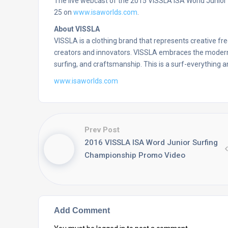
The live webcast of the 2015 VISSLA ISA World Junio
25 on
www.isaworlds.com
.
About VISSLA
VISSLA is a clothing brand that represents creative fr
creators and innovators. VISSLA embraces the modern d
surfing, and craftsmanship. This is a surf-everything a
www.isaworlds.com
Prev Post
2016 VISSLA ISA Word Junior Surfing
Championship Promo Video
Add Comment