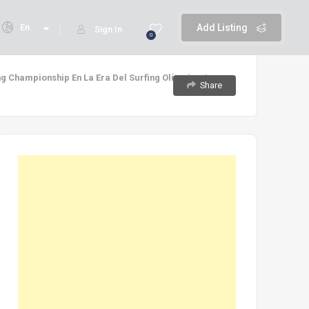
En
Add Listing
Sign In
0
g Championship En La Era Del Surfing Olímpico /
Share