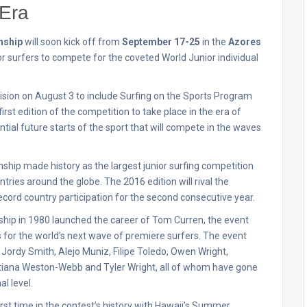
Era
nship
will soon kick off from
September 17-25
in the
Azores
ior surfers to compete for the coveted World Junior individual
ision on August 3 to include Surfing on the Sports Program
st edition of the competition to take place in the era of
ntial future starts of the sport that will compete in the waves
ship made history as the largest junior surfing competition
tries around the globe. The 2016 edition will rival the
ecord country participation for the second consecutive year.
nship in 1980 launched the career of Tom Curren, the event
for the world’s next wave of premiere surfers. The event
 Jordy Smith, Alejo Muniz, Filipe Toledo, Owen Wright,
Tatiana Weston-Webb and Tyler Wright, all of whom have gone
l level.
st time in the contest’s history with Hawaii’s Summer