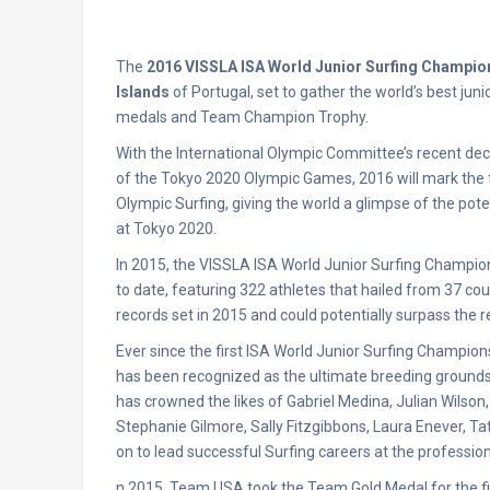
The
2016 VISSLA ISA World Junior Surfing Champio
Islands
of Portugal, set to gather the world’s best jun
medals and Team Champion Trophy.
With the International Olympic Committee’s recent dec
of the Tokyo 2020 Olympic Games, 2016 will mark the fir
Olympic Surfing, giving the world a glimpse of the pote
at Tokyo 2020.
In 2015, the VISSLA ISA World Junior Surfing Champion
to date, featuring 322 athletes that hailed from 37 coun
records set in 2015 and could potentially surpass the r
Ever since the first ISA World Junior Surfing Champio
has been recognized as the ultimate breeding grounds 
has crowned the likes of Gabriel Medina, Julian Wilson,
Stephanie Gilmore, Sally Fitzgibbons, Laura Enever, 
on to lead successful Surfing careers at the professiona
n 2015, Team USA took the Team Gold Medal for the fir