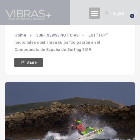
Sign In
0
Home
Los “TOP”
SURF NEWS / NOTICIAS
nacionales confirman su participación en el
Campeonato de España de Surfing 2019
Share