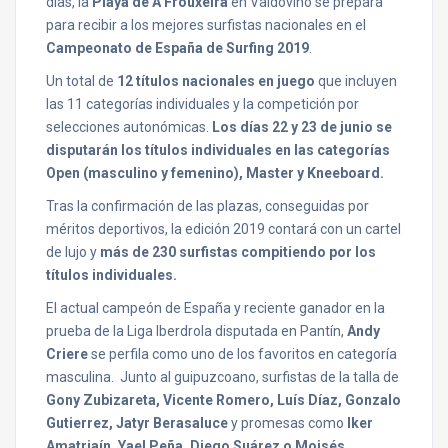
días, la
Playa de A Frouxeira
en Valdoviño se prepara
para recibir a los mejores surfistas nacionales en el
Campeonato de España de Surfing 2019
.
Un total de
12 títulos nacionales en juego
que incluyen
las 11 categorías individuales y la competición por
selecciones autonómicas.
Los días 22 y 23 de junio se
disputarán los títulos individuales en las categorías
Open (masculino y femenino), Master y Kneeboard.
Tras la confirmación de las plazas, conseguidas por
méritos deportivos, la edición 2019 contará con un cartel
de lujo y
más de 230 surfistas compitiendo por los
títulos individuales.
El actual campeón de España y reciente ganador en la
prueba de la Liga Iberdrola disputada en Pantín,
Andy
Criere
se perfila como uno de los favoritos en categoría
masculina. Junto al guipuzcoano, surfistas de la talla de
Gony Zubizareta, Vicente Romero, Luís Díaz, Gonzalo
Gutierrez, Jatyr Berasaluce
y promesas como
Iker
Amatriaín, Yael Peña, Diego Suárez o Moisés