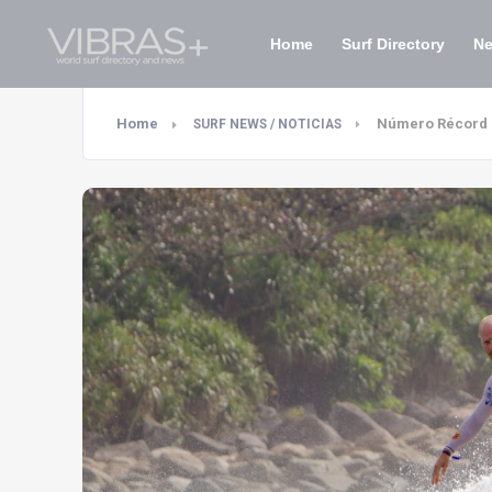
Home
Surf Directory
N
Home
Número Récord d
SURF NEWS / NOTICIAS