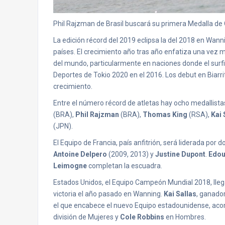
Phil Rajzman de Brasil buscará su primera Medalla de O
La edición récord del 2019 eclipsa la del 2018 en Wannin
países. El crecimiento año tras año enfatiza una vez m
del mundo, particularmente en naciones donde el surfin
Deportes de Tokio 2020 en el 2016. Los debut en Biarr
crecimiento.
Entre el número récord de atletas hay ocho medallista
(BRA),
Phil Rajzman
(BRA),
Thomas King
(RSA),
Kai 
(JPN).
El Equipo de Francia, país anfitrión, será liderada po
Antoine Delpero
(2009, 2013) y
Justine Dupont
.
Edou
Leimogne
completan la escuadra.
Estados Unidos, el Equipo Campeón Mundial 2018, llega
victoria el año pasado en Wanning.
Kai Sallas
, ganado
el que encabece el nuevo Equipo estadounidense, a
división de Mujeres y
Cole Robbins
en Hombres.