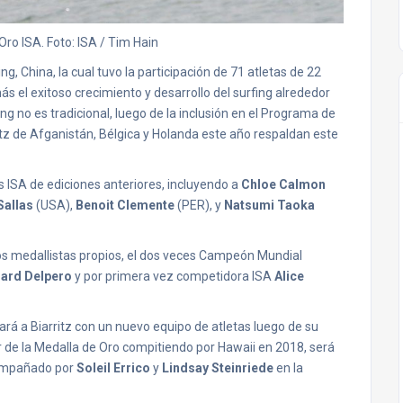
ro ISA. Foto: ISA / Tim Hain
g, China, la cual tuvo la participación de 71 atletas de 22
ás el exitoso crecimiento y desarrollo del surfing alrededor
g no es tradicional, luego de la inclusión en el Programa de
itz de Afganistán, Bélgica y Holanda este año respaldan este
s ISA de ediciones anteriores, incluyendo a
Chloe Calmon
Sallas
(USA),
Benoit Clemente
(PER), y
Natsumi Taoka
r dos medallistas propios, el dos veces Campeón Mundial
ard Delpero
y por primera vez competidora ISA
Alice
rá a Biarritz con un nuevo equipo de atletas luego de su
r de la Medalla de Oro compitiendo por Hawaii en 2018, será
compañado por
Soleil Errico
y
Lindsay Steinriede
en la