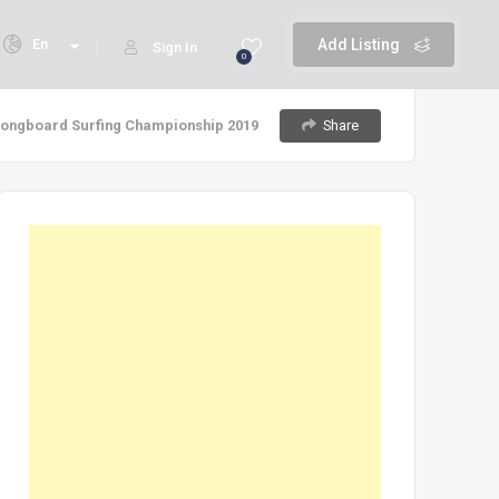
En
Add Listing
Sign In
0
Share
 Longboard Surfing Championship 2019