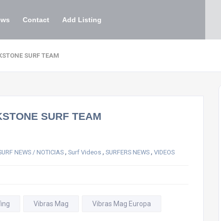
ews
Contact
Add Listing
CKSTONE SURF TEAM
CKSTONE SURF TEAM
,
,
,
SURF NEWS / NOTICIAS
Surf Videos
SURFERS NEWS
VIDEOS
fing
Vibras Mag
Vibras Mag Europa