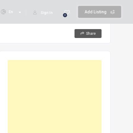
En
Add Listing
Sign In
0
Share