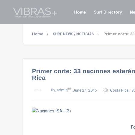
Home
Surf Directory
N
Home
Primer corte: 33
SURF NEWS / NOTICIAS
Primer corte: 33 naciones estarán
Rica
,
By, admin
June 24, 2016
Costa Rica
S
F