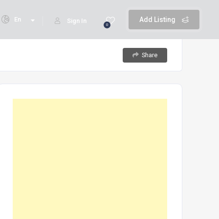
En
Add Listing
Sign In
0
Share