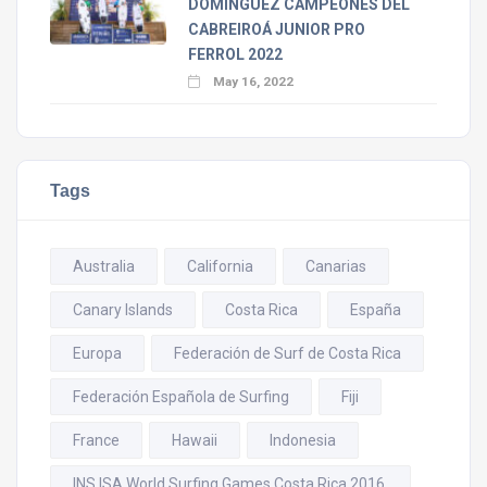
DOMÍNGUEZ CAMPEONES DEL
CABREIROÁ JUNIOR PRO
FERROL 2022
May 16, 2022
Tags
Australia
California
Canarias
Canary Islands
Costa Rica
España
Europa
Federación de Surf de Costa Rica
Federación Española de Surfing
Fiji
France
Hawaii
Indonesia
INS ISA World Surfing Games Costa Rica 2016.