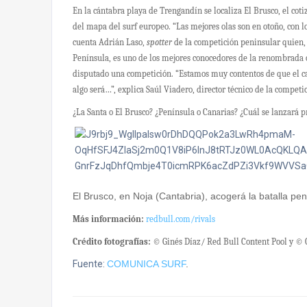
En la cántabra playa de Trengandín se localiza El Brusco, el coti
del mapa del surf europeo. “Las mejores olas son en otoño, con l
cuenta Adrián Laso,
spotter
de la competición peninsular quien, 
Península, es uno de los mejores conocedores de la renombrada o
disputado una competición. “Estamos muy contentos de que el ca
algo será…”, explica Saúl Viadero, director técnico de la competi
¿La Santa o El Brusco? ¿Península o Canarias? ¿Cuál se lanzará 
El Brusco, en Noja (Cantabria), acogerá la batalla pen
Más información:
redbull.com/rivals
Crédito fotografías:
© Ginés Díaz/ Red Bull Content Pool y ©
Fuente:
COMUNICA SURF
.