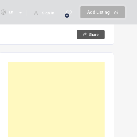
En
Add Listing
Sign In
0
Share