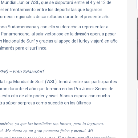
undial Junior WSL, que se disputará entre el 4 y el 13 de
 del enfrentamiento entre los deportistas que lograron
orneos regionales desarrollados durante el presente año.
r Zona Sudamericana y con ello su derecho a representar a
 Panamericano, al salir victorioso en la división open, a pesar
n Nacional de Surf y gracias al apoyo de Hurley viajará en año
lmarés para el surf inca.
PER) – Foto ®PasaSurf
la Liga Mundial de Surf (WSL), tendrá entre sus participantes
ron durante el año que termina en los Pro Junior Series de
a esta cita de alto poder y nivel. Alonso espera con mucho
tra súper sorpresa como sucedió en los últimos
mérica, ya que los brasileños son bravos, pero lo logramos.
gal. Me siento en un gran momento físico y mental. Mi
e está pagando todos los gastos. Si no fuera por ellos imposible