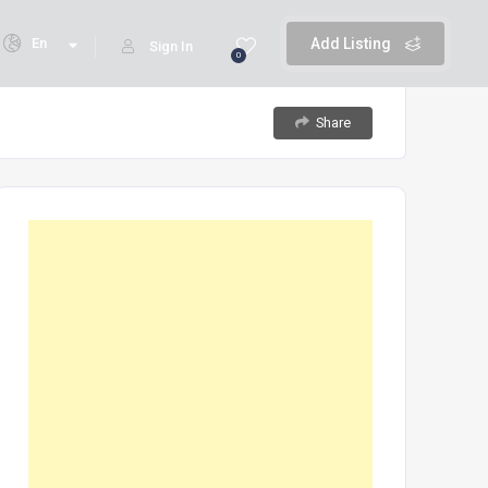
En
Add Listing
Sign In
0
Share