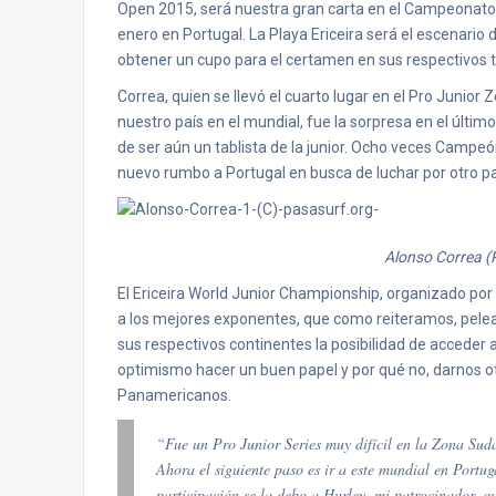
Open 2015, será nuestra gran carta en el Campeonato M
enero en Portugal. La Playa Ericeira será el escenario
obtener un cupo para el certamen en sus respectivos t
Correa, quien se llevó el cuarto lugar en el Pro Junio
nuestro país en el mundial, fue la sorpresa en el último
de ser aún un tablista de la junior. Ocho veces Campeó
nuevo rumbo a Portugal en busca de luchar por otro pa
Alonso Correa (
El Ericeira World Junior Championship, organizado por 
a los mejores exponentes, que como reiteramos, pelea
sus respectivos continentes la posibilidad de acceder 
optimismo hacer un buen papel y por qué no, darnos o
Panamericanos.
“Fue un Pro Junior Series muy difícil en la Zona Suda
Ahora el siguiente paso es ir a este mundial en Portu
participación se la debo a Hurley, mi patrocinador, qu