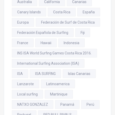
Australia
California
Canarias
Canary Islands
Costa Rica
España
Europa
Federación de Surf de Costa Rica
Federación Española de Surfing
Fiji
France
Hawaii
Indonesia
INS ISA World Surfing Games Costa Rica 2016.
International Surfing Association (ISA)
ISA
ISA SURFING
Islas Canarias
Lanzarote
Latinoamerica
Local surfing
Martinique
NATXO GONZALEZ
Panamá
Perú
Portugal
RED BULL RIVALS