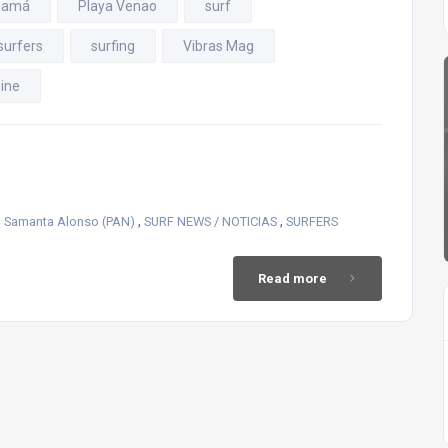
namá
Playa Venao
surf
surfers
surfing
Vibras Mag
ine
,
,
,
Samanta Alonso (PAN)
SURF NEWS / NOTICIAS
SURFERS
Read more