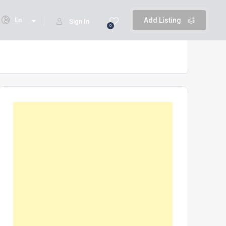
En
Add Listing
Sign In
0