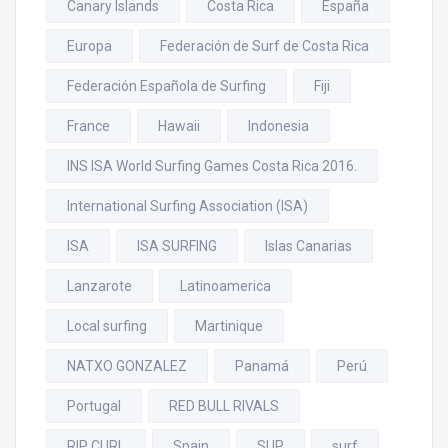
Canary Islands
Costa Rica
España
Europa
Federación de Surf de Costa Rica
Federación Española de Surfing
Fiji
France
Hawaii
Indonesia
INS ISA World Surfing Games Costa Rica 2016.
International Surfing Association (ISA)
ISA
ISA SURFING
Islas Canarias
Lanzarote
Latinoamerica
Local surfing
Martinique
NATXO GONZALEZ
Panamá
Perú
Portugal
RED BULL RIVALS
RIP CURL
Spain
SUP
surf