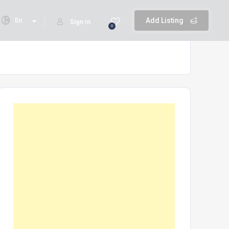
En
Add Listing
Sign In
0