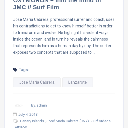
OXYMORON – Into the mind of
JMC // Surf Film
José Maria Cabrera, professional surfer and coach, uses
his contradictions to get to know himself better in order
to transform and evolve. He highlight his violent ways
inside the ocean, and in turn he reveals the calmness
that represents him as a human day by day. The surfer
exposes two concepts that are supposed to …
Tags:
José María Cabrera
Lanzarote
By, admin
July 4, 2018
,
,
Canary Islands
José María Cabrera (CNY)
Surf Videos
,
VIDEOS