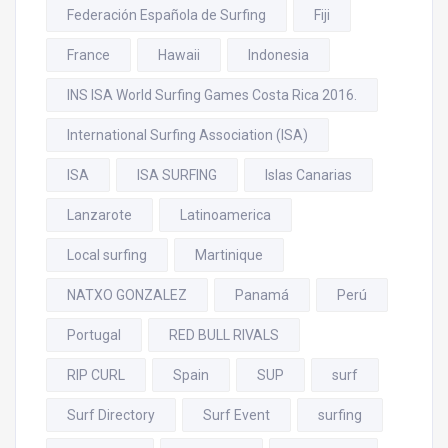
Federación Española de Surfing
Fiji
France
Hawaii
Indonesia
INS ISA World Surfing Games Costa Rica 2016.
International Surfing Association (ISA)
ISA
ISA SURFING
Islas Canarias
Lanzarote
Latinoamerica
Local surfing
Martinique
NATXO GONZALEZ
Panamá
Perú
Portugal
RED BULL RIVALS
RIP CURL
Spain
SUP
surf
Surf Directory
Surf Event
surfing