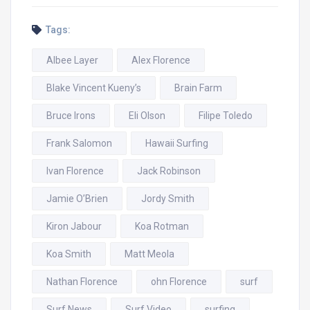
Tags:
Albee Layer
Alex Florence
Blake Vincent Kueny’s
Brain Farm
Bruce Irons
Eli Olson
Filipe Toledo
Frank Salomon
Hawaii Surfing
Ivan Florence
Jack Robinson
Jamie O’Brien
Jordy Smith
Kiron Jabour
Koa Rotman
Koa Smith
Matt Meola
Nathan Florence
ohn Florence
surf
Surf News
Surf Video
surfing