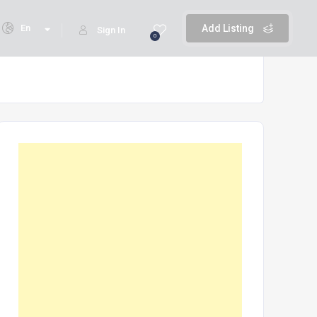
En
Add Listing
Sign In
0