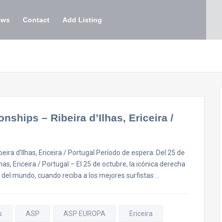
ews
Contact
Add Listing
ships – Ribeira d’Ilhas, Ericeira /
ra d’Ilhas, Ericeira / Portugal Período de espera: Del 25 de
s, Ericeira / Portugal – El 25 de octubre, la icónica derecha
ro del mundo, cuando reciba a los mejores surfistas …
s
ASP
ASP EUROPA
Ericeira