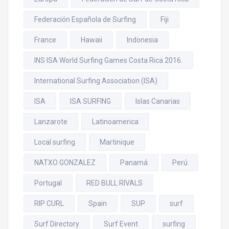
Federación Española de Surfing
Fiji
France
Hawaii
Indonesia
INS ISA World Surfing Games Costa Rica 2016.
International Surfing Association (ISA)
ISA
ISA SURFING
Islas Canarias
Lanzarote
Latinoamerica
Local surfing
Martinique
NATXO GONZALEZ
Panamá
Perú
Portugal
RED BULL RIVALS
RIP CURL
Spain
SUP
surf
Surf Directory
Surf Event
surfing