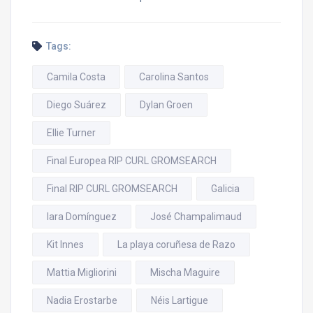
Tags:
Camila Costa
Carolina Santos
Diego Suárez
Dylan Groen
Ellie Turner
Final Europea RIP CURL GROMSEARCH
Final RIP CURL GROMSEARCH
Galicia
Iara Domínguez
José Champalimaud
Kit Innes
La playa coruñesa de Razo
Mattia Migliorini
Mischa Maguire
Nadia Erostarbe
Néis Lartigue