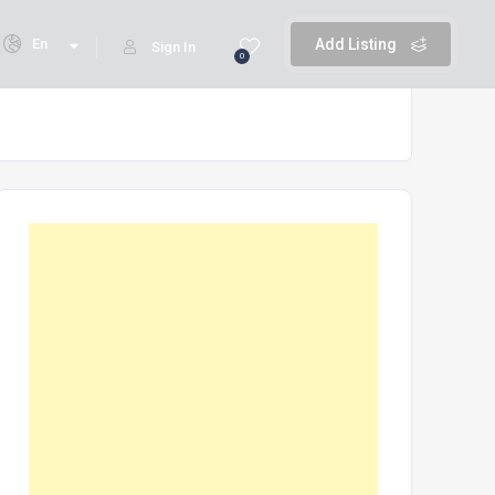
En
Add Listing
Sign In
0