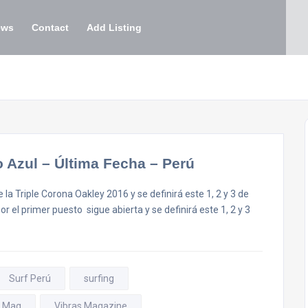
ews
Contact
Add Listing
o Azul – Última Fecha – Perú
 la Triple Corona Oakley 2016 y se definirá este 1, 2 y 3 de
or el primer puesto sigue abierta y se definirá este 1, 2 y 3
Surf Perú
surfing
s Mag
Vibras Magazine