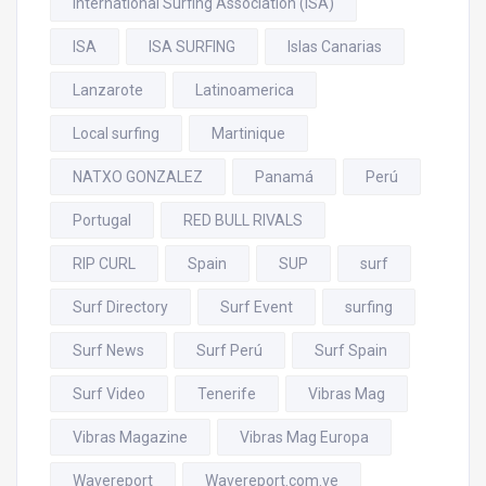
International Surfing Association (ISA)
ISA
ISA SURFING
Islas Canarias
Lanzarote
Latinoamerica
Local surfing
Martinique
NATXO GONZALEZ
Panamá
Perú
Portugal
RED BULL RIVALS
RIP CURL
Spain
SUP
surf
Surf Directory
Surf Event
surfing
Surf News
Surf Perú
Surf Spain
Surf Video
Tenerife
Vibras Mag
Vibras Magazine
Vibras Mag Europa
Wavereport
Wavereport.com.ve