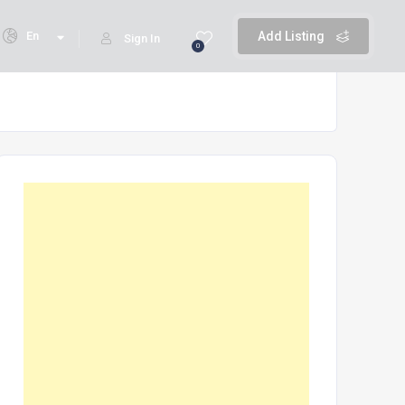
En
Add Listing
Sign In
0