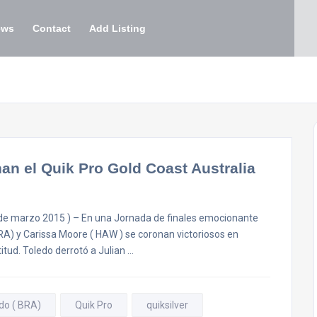
ews
Contact
Add Listing
an el Quik Pro Gold Coast Australia
de marzo 2015 ) – En una Jornada de finales emocionante
 BRA) y Carissa Moore ( HAW ) se coronan victoriosos en
tud. Toledo derrotó a Julian …
edo ( BRA)
Quik Pro
quiksilver