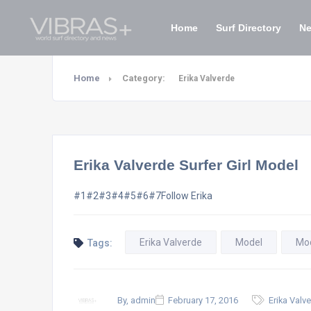
Home
Surf Directory
N
Home
Category:
Erika Valverde
Erika Valverde Surfer Girl Model
#1#2#3#4#5#6#7Follow Erika
Erika Valverde
Model
Mo
Tags:
By, admin
February 17, 2016
Erika Valv