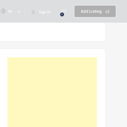
En
Add Listing
Sign In
0