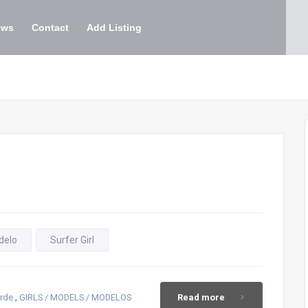
ews
Contact
Add Listing
delo
Surfer Girl
,
erde
GIRLS / MODELS / MODELOS
Read more