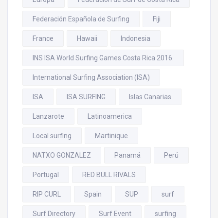
Federación Española de Surfing
Fiji
France
Hawaii
Indonesia
INS ISA World Surfing Games Costa Rica 2016.
International Surfing Association (ISA)
ISA
ISA SURFING
Islas Canarias
Lanzarote
Latinoamerica
Local surfing
Martinique
NATXO GONZALEZ
Panamá
Perú
Portugal
RED BULL RIVALS
RIP CURL
Spain
SUP
surf
Surf Directory
Surf Event
surfing