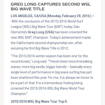
GREG LONG CAPTURES SECOND WSL
BIG WAVE TITLE
LOS ANGELES, CA/USA (
Monday, February 29, 2016
) –
With the conclusion of the 2015/2016 World Surf
League (WSL) Big Wave Tour (BWT) today, San
Clemente’s
Greg Long (USA)
has been crowned the
new WSL BWT Champion. Today’s achievement marks
the Californian’s second championship win, after
securing his first Big Wave Title in 2012.
“The 2015/2016 winter season has been one for the
record books,” Long said. “There’s been record-breaking
waves, more big swells, bigger barrels – basically every
single level of performance in big wave surfing has just
been shattered this year. For me, it is always an honor to
be a part of that. It is a tremendous feeling being
crowned the 2015/2016 WSL Big Wave World Tour
Champion.”
2015/2016 WSL Big Wave Tour Top 5: