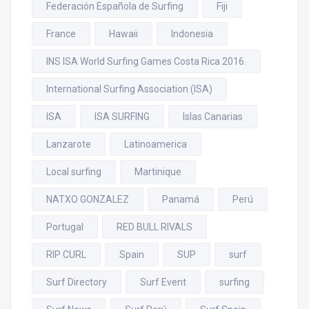
Federación Española de Surfing
Fiji
France
Hawaii
Indonesia
INS ISA World Surfing Games Costa Rica 2016.
International Surfing Association (ISA)
ISA
ISA SURFING
Islas Canarias
Lanzarote
Latinoamerica
Local surfing
Martinique
NATXO GONZALEZ
Panamá
Perú
Portugal
RED BULL RIVALS
RIP CURL
Spain
SUP
surf
Surf Directory
Surf Event
surfing